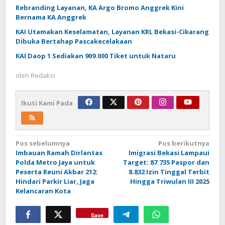
Rebranding Layanan, KA Argo Bromo Anggrek Kini
Bernama KA Anggrek
KAI Utamakan Keselamatan, Layanan KRL Bekasi-Cikarang
Dibuka Bertahap Pascakecelakaan
KAI Daop 1 Sediakan 909.000 Tiket untuk Nataru
oleh
Redaksi
Ikuti Kami Pada
Navigasi
Pos sebelumnya
Pos berikutnya
Imbauan Ramah Dirlantas
Imigrasi Bekasi Lampaui
pos
Polda Metro Jaya untuk
Target: 87.735 Paspor dan
Peserta Reuni Akbar 212:
8.832 Izin Tinggal Terbit
Hindari Parkir Liar, Jaga
Hingga Triwulan III 2025
Kelancaran Kota
Save