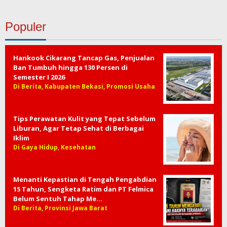
Populer
Hankook Cikarang Tancap Gas, Penjualan
Ban Tumbuh hingga 130 Persen di
Semester I 2026
Di Berita, Kabupaten Bekasi, Promosi Usaha
Tips Perawatan Kulit yang Tepat Sebelum
Liburan, Agar Tetap Sehat di Berbagai
Iklim
Di Gaya Hidup, Kesehatan
Menanti Kepastian di Tengah Pengabdian
15 Tahun, Sengketa Ratim dan PT Felmica
Belum Sentuh Tahap Me…
Di Berita, Provinsi Jawa Barat