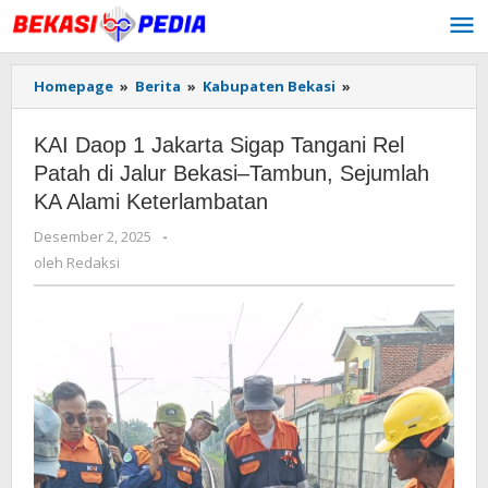
Lewati
ke
konten
Homepage
»
Berita
»
Kabupaten Bekasi
»
KAI
Daop
1
KAI Daop 1 Jakarta Sigap Tangani Rel
Jakarta
Sigap
Patah di Jalur Bekasi–Tambun, Sejumlah
Tangani
KA Alami Keterlambatan
Rel
Patah
Desember 2, 2025
oleh
-
di
Redaksi
oleh
Redaksi
Jalur
Bekasi–
Tambun,
Sejumlah
KA
Alami
Keterlambatan