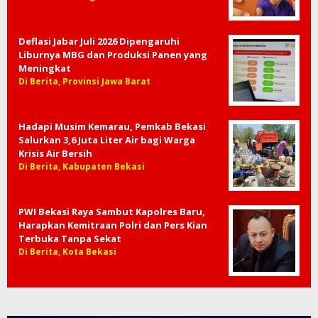
Deflasi Jabar Juli 2026 Dipengaruhi
Liburnya MBG dan Produksi Panen yang
Meningkat
Di Berita, Provinsi Jawa Barat
Hadapi Musim Kemarau, Pemkab Bekasi
Salurkan 3,6 Juta Liter Air bagi Warga
Krisis Air Bersih
Di Berita, Kabupaten Bekasi
PWI Bekasi Raya Sambut Kapolres Baru,
Harapkan Kemitraan Polri dan Pers Kian
Terbuka Tanpa Sekat
Di Berita, Kota Bekasi