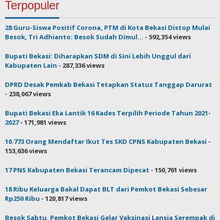
Terpopuler
28 Guru-Siswa Positif Corona, PTM di Kota Bekasi Distop Mulai
Besok, Tri Adhianto: Besok Sudah Dimul...
- 592,354 views
Bupati Bekasi: Diharapkan SDM di Sini Lebih Unggul dari
Kabupaten Lain
- 287,336 views
DPRD Desak Pemkab Bekasi Tetapkan Status Tanggap Darurat
- 238,067 views
Bupati Bekasi Eka Lantik 16 Kades Terpilih Periode Tahun 2021-
2027
- 171,981 views
10.773 Orang Mendaftar Ikut Tes SKD CPNS Kabupaten Bekasi
-
153,636 views
17 PNS Kabupaten Bekasi Terancam Dipecat
- 150,761 views
18 Ribu Keluarga Bakal Dapat BLT dari Pemkot Bekasi Sebesar
Rp250 Ribu
- 120,817 views
Besok Sabtu, Pemkot Bekasi Gelar Vaksinasi Lansia Serempak di