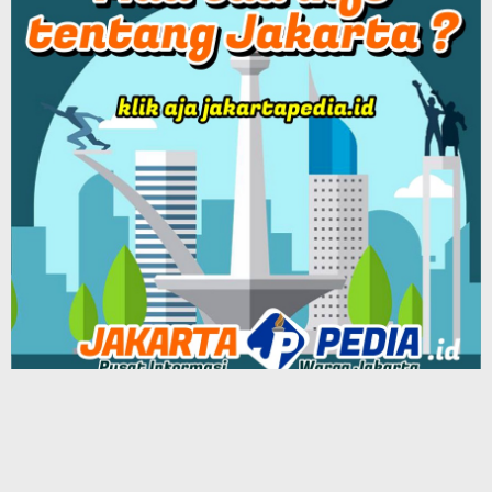
Patriot Siber Media Group
BEKASIPEDIA Podcast
Tentang Kami
Redaksi
Info Iklan
Terms of Service
Our Group Network Media