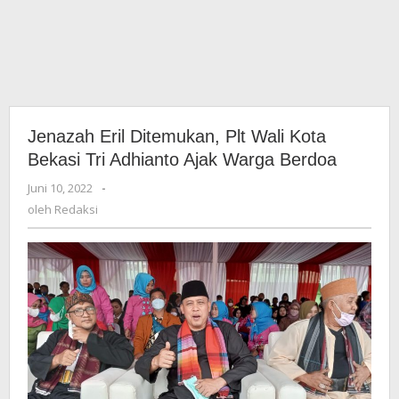
Jenazah Eril Ditemukan, Plt Wali Kota
Bekasi Tri Adhianto Ajak Warga Berdoa
Juni 10, 2022
oleh
-
Redaksi
oleh
Redaksi