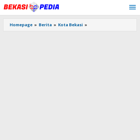
Lewati
ke
konten
Homepage
»
Berita
»
Kota Bekasi
»
Jenazah
Eril
Ditemukan,
Plt
Wali
Kota
Bekasi
Tri
Adhianto
Ajak
Warga
Berdoa