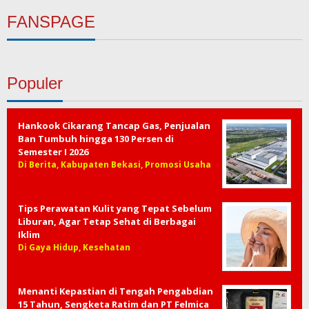
FANSPAGE
Populer
Hankook Cikarang Tancap Gas, Penjualan
Ban Tumbuh hingga 130 Persen di
Semester I 2026
Di Berita, Kabupaten Bekasi, Promosi Usaha
Tips Perawatan Kulit yang Tepat Sebelum
Liburan, Agar Tetap Sehat di Berbagai
Iklim
Di Gaya Hidup, Kesehatan
Menanti Kepastian di Tengah Pengabdian
15 Tahun, Sengketa Ratim dan PT Felmica