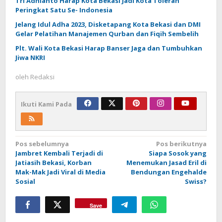
Tri Adhianto Harap Kota Bekasi Jadi Kota Toleran
Peringkat Satu Se- Indonesia
Jelang Idul Adha 2023, Disketapang Kota Bekasi dan DMI
Gelar Pelatihan Manajemen Qurban dan Fiqih Sembelih
Plt. Wali Kota Bekasi Harap Banser Jaga dan Tumbuhkan
Jiwa NKRI
oleh
Redaksi
Ikuti Kami Pada
Navigasi
Pos sebelumnya
Pos berikutnya
Jambret Kembali Terjadi di
Siapa Sosok yang
pos
Jatiasih Bekasi, Korban
Menemukan Jasad Eril di
Mak-Mak Jadi Viral di Media
Bendungan Engehalde
Sosial
Swiss?
Save