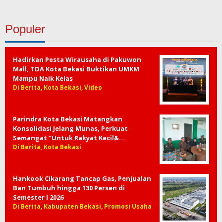
Populer
Hadirkan Pesta Wirausaha di Pakuwon
Mall, TDA Kota Bekasi Buktikan UMKM
Mampu Naik Kelas
Di Berita, Kota Bekasi, Video
Parindra Kota Bekasi Matangkan
Konsolidasi Jelang Munas, Perkuat
Semangat “Untuk Rakyat Kecil&…
Di Berita, Kota Bekasi
Hankook Cikarang Tancap Gas, Penjualan
Ban Tumbuh hingga 130 Persen di
Semester I 2026
Di Berita, Kabupaten Bekasi, Promosi Usaha