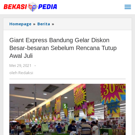
Lewati
ke
konten
Homepage
»
Berita
»
Giant
Express
Bandung
Giant Express Bandung Gelar Diskon
Gelar
Diskon
Besar-besaran Sebelum Rencana Tutup
Besar-
Awal Juli
besaran
Sebelum
Mei 29, 2021
oleh
-
Rencana
Redaksi
oleh
Redaksi
Tutup
Awal
Juli