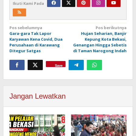
Ikuti Kami Pada
Navigasi
Pos sebelumnya
Pos berikutnya
Gara-gara Tak Lapor
Hujan Seharian, Banjir
pos
Karyawan Kena Covid, Dua
Kepung Kota Bekasi,
Perusahaan di Karawang
Genangan Hingga Sebetis
Ditegur Satgas
di Taman Narogong Indah
Save
Jangan Lewatkan