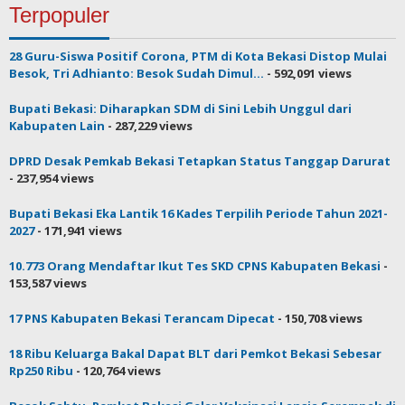
Terpopuler
28 Guru-Siswa Positif Corona, PTM di Kota Bekasi Distop Mulai
Besok, Tri Adhianto: Besok Sudah Dimul...
- 592,091 views
Bupati Bekasi: Diharapkan SDM di Sini Lebih Unggul dari
Kabupaten Lain
- 287,229 views
DPRD Desak Pemkab Bekasi Tetapkan Status Tanggap Darurat
- 237,954 views
Bupati Bekasi Eka Lantik 16 Kades Terpilih Periode Tahun 2021-
2027
- 171,941 views
10.773 Orang Mendaftar Ikut Tes SKD CPNS Kabupaten Bekasi
-
153,587 views
17 PNS Kabupaten Bekasi Terancam Dipecat
- 150,708 views
18 Ribu Keluarga Bakal Dapat BLT dari Pemkot Bekasi Sebesar
Rp250 Ribu
- 120,764 views