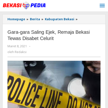
Lewati
ke
konten
Homepage
»
Berita
»
Kabupaten Bekasi
»
Gara-
gara
Saling
Gara-gara Saling Ejek, Remaja Bekasi
Ejek,
Remaja
Tewas Disabet Celurit
Bekasi
Maret 8, 2021
oleh
-
Tewas
Redaksi
Disabet
oleh
Redaksi
Celurit