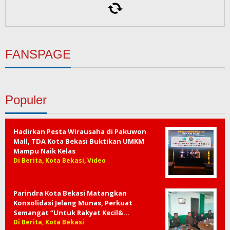
FANSPAGE
Populer
Hadirkan Pesta Wirausaha di Pakuwon
Mall, TDA Kota Bekasi Buktikan UMKM
Mampu Naik Kelas
Di Berita, Kota Bekasi, Video
Parindra Kota Bekasi Matangkan
Konsolidasi Jelang Munas, Perkuat
Semangat “Untuk Rakyat Kecil&…
Di Berita, Kota Bekasi