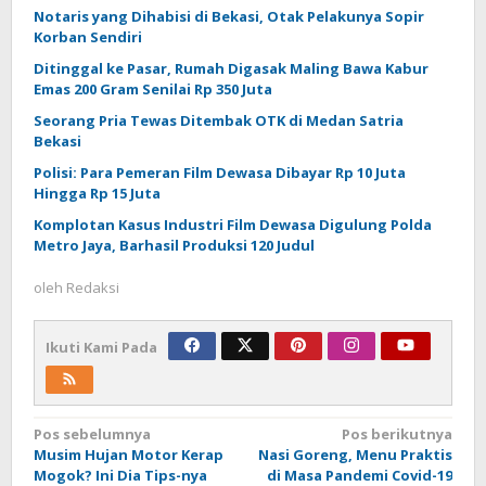
Notaris yang Dihabisi di Bekasi, Otak Pelakunya Sopir
Korban Sendiri
Ditinggal ke Pasar, Rumah Digasak Maling Bawa Kabur
Emas 200 Gram Senilai Rp 350 Juta
Seorang Pria Tewas Ditembak OTK di Medan Satria
Bekasi
Polisi: Para Pemeran Film Dewasa Dibayar Rp 10 Juta
Hingga Rp 15 Juta
Komplotan Kasus Industri Film Dewasa Digulung Polda
Metro Jaya, Barhasil Produksi 120 Judul
oleh
Redaksi
Ikuti Kami Pada
Navigasi
Pos sebelumnya
Pos berikutnya
Musim Hujan Motor Kerap
Nasi Goreng, Menu Praktis
pos
Mogok? Ini Dia Tips-nya
di Masa Pandemi Covid-19