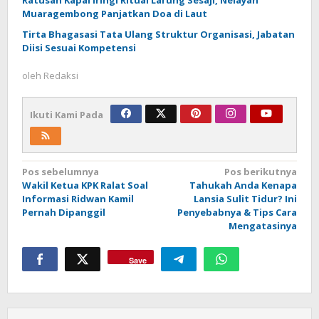
Muaragembong Panjatkan Doa di Laut
Tirta Bhagasasi Tata Ulang Struktur Organisasi, Jabatan
Diisi Sesuai Kompetensi
oleh
Redaksi
Ikuti Kami Pada
Navigasi
Pos sebelumnya
Pos berikutnya
Wakil Ketua KPK Ralat Soal
Tahukah Anda Kenapa
pos
Informasi Ridwan Kamil
Lansia Sulit Tidur? Ini
Pernah Dipanggil
Penyebabnya & Tips Cara
Mengatasinya
Save