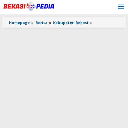
Lewati
ke
konten
Homepage
»
Berita
»
Kabupaten Bekasi
»
Forum
Masyarakat
Desa
Pantai
Mekar
Tuntut
Transparansi
APBDesa
2020–
2024
di
Kantor
Desa
Pantai
Mekar
Muara
Gembong
Bekasi