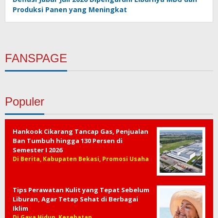
Produksi Panen yang Meningkat
FANSPAGE
Populer
Hankook Cikarang Tancap Gas, Penjualan
Ban Tumbuh hingga 130 Persen di
Semester I 2026
Di Berita, Kabupaten Bekasi, Promosi Usaha
Tips Perawatan Kulit yang Tepat Sebelum
Liburan, Agar Tetap Sehat di Berbagai
Iklim
Di Gaya Hidup, Kesehatan