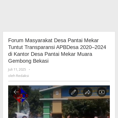
Forum Masyarakat Desa Pantai Mekar
Tuntut Transparansi APBDesa 2020–2024
di Kantor Desa Pantai Mekar Muara
Gembong Bekasi
Juli 11, 2025
oleh
-
Redaksi
oleh
Redaksi