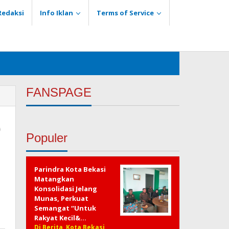
Redaksi
Info Iklan
Terms of Service
FANSPAGE
D
Populer
Parindra Kota Bekasi
Matangkan
Konsolidasi Jelang
Munas, Perkuat
Semangat “Untuk
Rakyat Kecil&…
Di Berita, Kota Bekasi