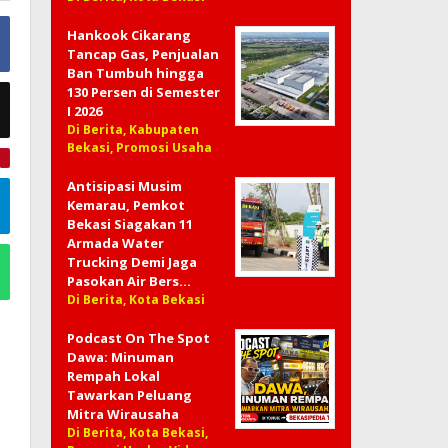
Hankook Cikarang
Tancap Gas, Penjualan
Ban Tumbuh hingga
130 Persen di Semester
I 2026
Di Berita, Kabupaten
Bekasi, Promosi Usaha
e
Antisipasi Musim
Kemarau, Pemkot
Bekasi Siagakan 11
Armada Water
Trucking Demi Jaga
Pasokan Air Bers…
Di Berita, Kota Bekasi
Podcast On The Spot
Dawa: Minuman
Rempah Lokal
Tawarkan Peluang
Mitra Wirausaha
Di Berita, Kota Bekasi,