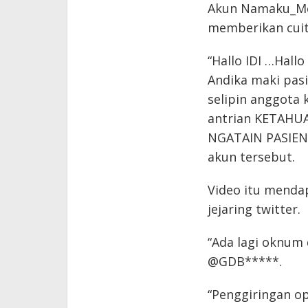
Akun Namaku_Mei
memberikan cuit
“Hallo IDI …Hal
Andika maki pas
selipin anggota 
antrian KETAHUA
NGATAIN PASIEN 
akun tersebut.
Video itu menda
jejaring twitter.
“Ada lagi oknum d
@GDB*****.
“Penggiringan op