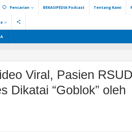
Pencarian
BEKASIPEDIA Podcast
Tentang Kami
ia
GA
ideo Viral, Pasien RSU
s Dikatai “Goblok” oleh