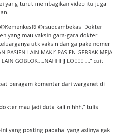
 yang turut membagikan video itu juga
an.
lo @KemenkesRI @rsudcambekasi Dokter
ien yang mau vaksin gara-gara dokter
keluarganya utk vaksin dan ga pake nomer
N PASIEN LAIN MAKI² PASIEN GEBRAK MEJA
LAIN GOBLOK…..NAHHHJ LOEEE ….” cuit
pat beragam komentar dari warganet di
okter mau jadi duta kali nihhh,” tulis
ini yang posting padahal yang aslinya gak