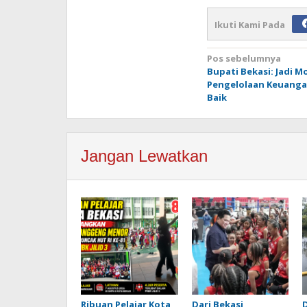
Ikuti Kami Pada
Navigasi
Pos sebelumnya
Bupati Bekasi: Jadi Mo
pos
Pengelolaan Keuanga
Baik
Jangan Lewatkan
Ribuan Pelajar Kota
Dari Bekasi,