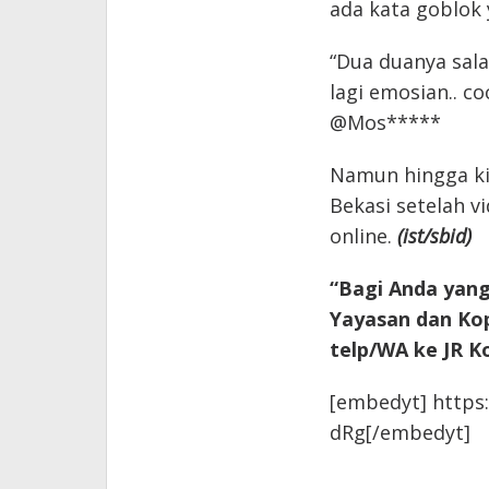
ada kata goblok y
“Dua duanya salah
lagi emosian.. co
@Mos*****
Namun hingga ki
Bekasi setelah v
online.
(ist/sbid)
“Bagi Anda yang
Yayasan dan Kop
telp/WA ke JR K
[embedyt] http
dRg[/embedyt]