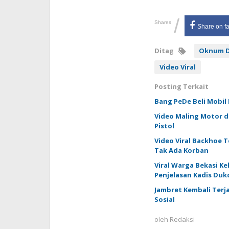
/
Shares
Share on f
Ditag
Oknum D
Video Viral
Posting Terkait
Bang PeDe Beli Mobi
Video Maling Motor d
Pistol
Video Viral Backhoe 
Tak Ada Korban
Viral Warga Bekasi Ke
Penjelasan Kadis Dukc
Jambret Kembali Terjad
Sosial
oleh
Redaksi