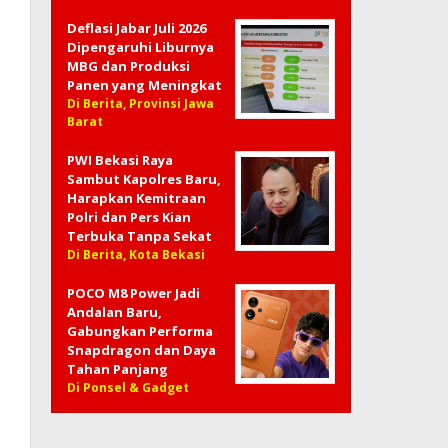
Deflasi Jabar Juli 2026
Dipengaruhi Liburnya
MBG dan Produksi
Panen yang Meningkat
Di Berita, Provinsi Jawa
Barat
PWI Bekasi Raya
Sambut Kapolres Baru,
Harapkan Kemitraan
Polri dan Pers Kian
Terbuka Tanpa Sekat
Di Berita, Kota Bekasi
POCO M8 Power Jadi
Andalan Baru,
Gabungkan Performa
Snapdragon dan Daya
Tahan Panjang
Di Ponsel & Gadget