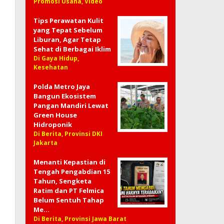
Promosi Usaha, Video
Tips Perawatan Kulit
yang Tepat Sebelum
Liburan, Agar Tetap
Sehat di Berbagai Iklim
Di Gaya Hidup,
Kesehatan
Polda Metro Jaya
Bangun Ekosistem
Pangan Mandiri Lewat
Green House
Hidroponik
Di Berita, Provinsi DKI
Jakarta
Menanti Kepastian di
Tengah Pengabdian 15
Tahun, Sengketa
Ratim dan PT Felmica
Belum Sentuh Tahap
Me…
Di Berita, Provinsi Jawa Barat