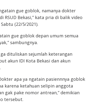
 ngatain gue goblok, namanya dokter
di RSUD Bekasi,” kata pria di balik video
 Sabtu (22/5/2021).
ngatain gue goblok depan umum semua
yak,” sambungnya.
uga dituliskan sejumlah keterangan
ut akun IDI Kota Bekasi dan akun
.
Dokter apa ya ngatain pasiennnya goblok
a karena ketahuan selipin anggota
an gak pake nomor antrean,” demikian
eo tersebut.