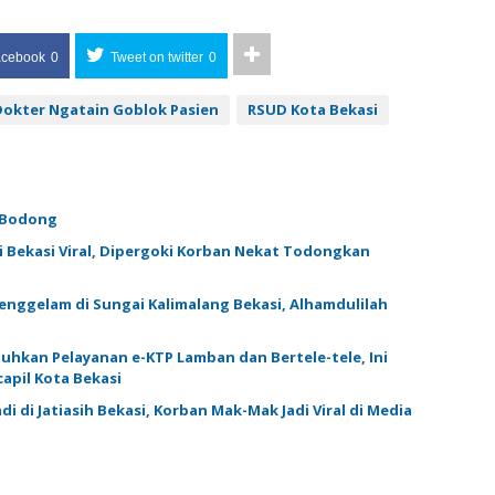
acebook
0
Tweet on twitter
0
okter Ngatain Goblok Pasien
RSUD Kota Bekasi
l Bodong
i Bekasi Viral, Dipergoki Korban Nekat Todongkan
Tenggelam di Sungai Kalimalang Bekasi, Alhamdulilah
luhkan Pelayanan e-KTP Lamban dan Bertele-tele, Ini
apil Kota Bekasi
i di Jatiasih Bekasi, Korban Mak-Mak Jadi Viral di Media