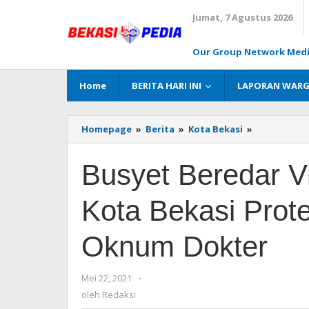
Lewati
Jumat, 7 Agustus 2026
ke
konten
Our Group Network Med
Home
BERITA HARI INI
LAPORAN WAR
Homepage
»
Berita
»
Kota Bekasi
»
Busyet
Beredar
Video
Busyet Beredar V
Viral,
Pasien
RSUD
Kota Bekasi Prote
Kota
Bekasi
Protes
Oknum Dokter
Dikatai
"Goblok"
oleh
Mei 22, 2021
oleh
-
Oknum
Redaksi
oleh
Redaksi
Dokter