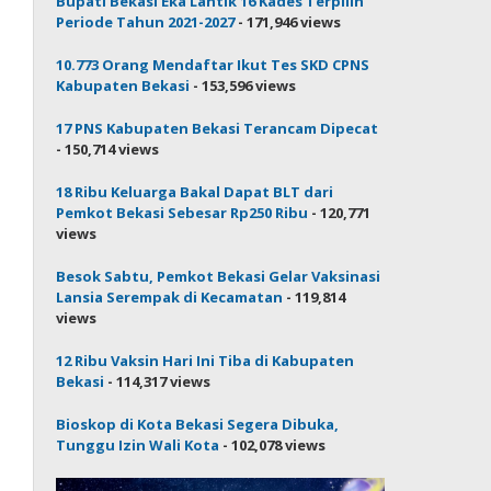
Bupati Bekasi Eka Lantik 16 Kades Terpilih
Periode Tahun 2021-2027
- 171,946 views
10.773 Orang Mendaftar Ikut Tes SKD CPNS
Kabupaten Bekasi
- 153,596 views
17 PNS Kabupaten Bekasi Terancam Dipecat
- 150,714 views
18 Ribu Keluarga Bakal Dapat BLT dari
Pemkot Bekasi Sebesar Rp250 Ribu
- 120,771
views
Besok Sabtu, Pemkot Bekasi Gelar Vaksinasi
Lansia Serempak di Kecamatan
- 119,814
views
12 Ribu Vaksin Hari Ini Tiba di Kabupaten
Bekasi
- 114,317 views
Bioskop di Kota Bekasi Segera Dibuka,
Tunggu Izin Wali Kota
- 102,078 views