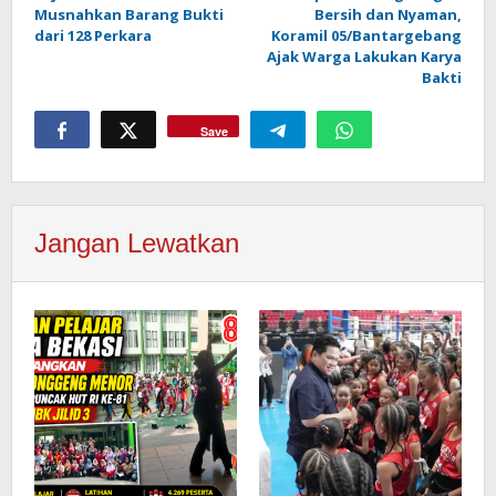
pos
Musnahkan Barang Bukti
Bersih dan Nyaman,
dari 128 Perkara
Koramil 05/Bantargebang
Ajak Warga Lakukan Karya
Bakti
Save
Jangan Lewatkan