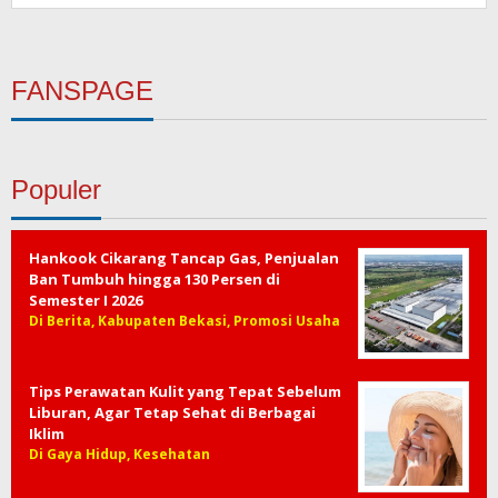
FANSPAGE
Populer
Hankook Cikarang Tancap Gas, Penjualan
Ban Tumbuh hingga 130 Persen di
Semester I 2026
Di Berita, Kabupaten Bekasi, Promosi Usaha
Tips Perawatan Kulit yang Tepat Sebelum
Liburan, Agar Tetap Sehat di Berbagai
Iklim
Di Gaya Hidup, Kesehatan