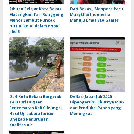
Ribuan Pelajar Kota Bekasi
Dari Bekasi, Menpora Pacu
Matangkan Tari Ronggeng
Muaythai Indonesia
Menor Sambut Puncak
Menuju Emas SEA Games
HUT RI ke-81 dalam PNBK
Jilid 3
DLH Kota Bekasi Bergerak
Deflasi Jabar Juli 2026
Telusuri Dugaan
Dipengaruhi Liburnya MBG
Pencemaran Kali Cileungsi,
dan Produksi Panen yang
Hasil Uji Laboratorium
Meningkat
Ungkap Penurunan
Kualitas Air