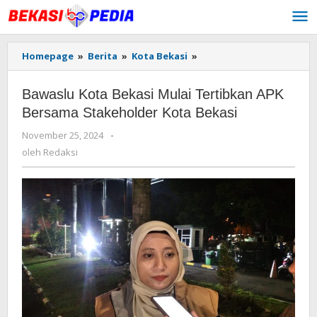
Lewati
ke
konten
Homepage
»
Berita
»
Kota Bekasi
»
Bawaslu
Kota
Bekasi
Bawaslu Kota Bekasi Mulai Tertibkan APK
Mulai
Tertibkan
Bersama Stakeholder Kota Bekasi
APK
November 25, 2024
oleh
-
Bersama
Redaksi
Stakeholder
oleh
Redaksi
Kota
Bekasi