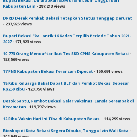
Bupati Bekasi: Diharapkan SDM di Sini Lebih Unggul dari
Kabupaten Lain
- 287,213 views
DPRD Desak Pemkab Bekasi Tetapkan Status Tanggap Darurat
- 237,925 views
Bupati Bekasi Eka Lantik 16 Kades Terpilih Periode Tahun 2021-
2027
- 171,923 views
10.773 Orang Mendaftar Ikut Tes SKD CPNS Kabupaten Bekasi
-
153,569 views
17 PNS Kabupaten Bekasi Terancam Dipecat
- 150,691 views
18 Ribu Keluarga Bakal Dapat BLT dari Pemkot Bekasi Sebesar
Rp250 Ribu
- 120,750 views
Besok Sabtu, Pemkot Bekasi Gelar Vaksinasi Lansia Serempak di
Kecamatan
- 119,797 views
12 Ribu Vaksin Hari Ini Tiba di Kabupaten Bekasi
- 114,299 views
Bioskop di Kota Bekasi Segera Dibuka, Tunggu Izin Wali Kota
-
102,045 views