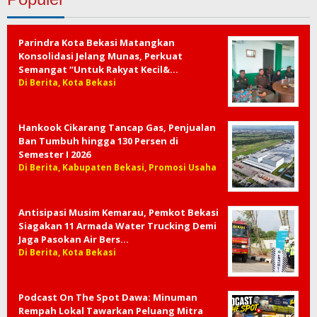
Parindra Kota Bekasi Matangkan
Konsolidasi Jelang Munas, Perkuat
Semangat “Untuk Rakyat Kecil&…
Di Berita, Kota Bekasi
Hankook Cikarang Tancap Gas, Penjualan
Ban Tumbuh hingga 130 Persen di
Semester I 2026
Di Berita, Kabupaten Bekasi, Promosi Usaha
Antisipasi Musim Kemarau, Pemkot Bekasi
Siagakan 11 Armada Water Trucking Demi
Jaga Pasokan Air Bers…
Di Berita, Kota Bekasi
Podcast On The Spot Dawa: Minuman
Rempah Lokal Tawarkan Peluang Mitra