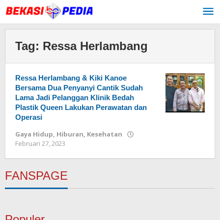
Lewati
ke
konten
Tag:
Ressa Herlambang
Ressa Herlambang & Kiki Kanoe
Bersama Dua Penyanyi Cantik Sudah
Lama Jadi Pelanggan Klinik Bedah
Plastik Queen Lakukan Perawatan dan
Operasi
Gaya Hidup
,
Hiburan
,
Kesehatan
Februari 27, 2023
oleh
Redaksi
FANSPAGE
Populer