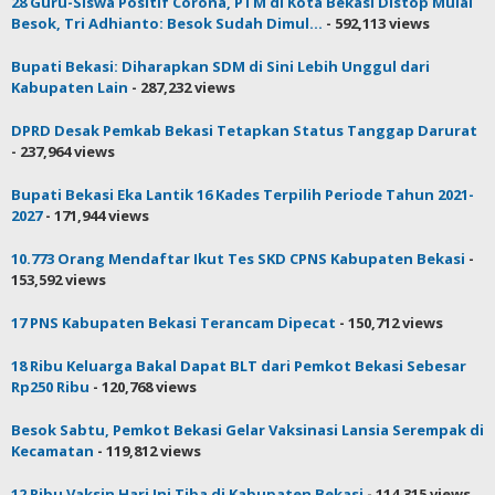
28 Guru-Siswa Positif Corona, PTM di Kota Bekasi Distop Mulai
Besok, Tri Adhianto: Besok Sudah Dimul...
- 592,113 views
Bupati Bekasi: Diharapkan SDM di Sini Lebih Unggul dari
Kabupaten Lain
- 287,232 views
DPRD Desak Pemkab Bekasi Tetapkan Status Tanggap Darurat
- 237,964 views
Bupati Bekasi Eka Lantik 16 Kades Terpilih Periode Tahun 2021-
2027
- 171,944 views
10.773 Orang Mendaftar Ikut Tes SKD CPNS Kabupaten Bekasi
-
153,592 views
17 PNS Kabupaten Bekasi Terancam Dipecat
- 150,712 views
18 Ribu Keluarga Bakal Dapat BLT dari Pemkot Bekasi Sebesar
Rp250 Ribu
- 120,768 views
Besok Sabtu, Pemkot Bekasi Gelar Vaksinasi Lansia Serempak di
Kecamatan
- 119,812 views
12 Ribu Vaksin Hari Ini Tiba di Kabupaten Bekasi
- 114,315 views