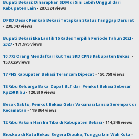
Bupati Bekasi: Diharapkan SDM di Sini Lebih Unggul dari
Kabupaten Lain
- 287,324 views
DPRD Desak Pemkab Bekasi Tetapkan Status Tanggap Darurat
- 238,047 views
Bupati Bekasi Eka Lantik 16 Kades Terpilih Periode Tahun 2021-
2027
- 171,975 views
10.773 Orang Mendaftar Ikut Tes SKD CPNS Kabupaten Bekasi
-
153,629 views
17 PNS Kabupaten Bekasi Terancam Dipecat
- 150,758 views
18 Ribu Keluarga Bakal Dapat BLT dari Pemkot Bekasi Sebesar
Rp250 Ribu
- 120,810 views
Besok Sabtu, Pemkot Bekasi Gelar Vaksinasi Lansia Serempak di
Kecamatan
- 119,864 views
12 Ribu Vaksin Hari Ini Tiba di Kabupaten Bekasi
- 114,346 views
Bioskop di Kota Bekasi Segera Dibuka, Tunggu Izin Wali Kota
-