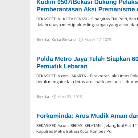
Kodim 0507/Bekasi Dukung Pelak
Pemberantasan Aksi Premanisme d
BEKASIPEDIA| KOTA BEKASI – Sinergitas TNI, Polri, dan
dalam upaya menciptakan lingkungan yang aman dan
Berita
,
Kota Bekasi
Maret 27, 2025
oleh
Redaksi
Polda Metro Jaya Telah Siapkan 60
Pemudik Lebaran
BEKASIPEDIA.com, JAKARTA – Direktorat Lalu Lintas Po
untuk mengatur lalu lintas arus balik pemudik Lebara
Berita
April 25, 2023
oleh
Redaksi
Forkominda: Arus Mudik Aman dan 
BEKASIPEDIA.com, BEKASI SELATAN – Jelang Idul Fitri 144
Kapolres Metro Bekasi Kota, Kombes Pol.