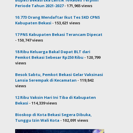
Periode Tahun 2021-2027
- 171,965 views
10.773 Orang Mendaftar Ikut Tes SKD CPNS
Kabupaten Bekasi
- 153,621 views
17 PNS Kabupaten Bekasi Terancam Dipecat
- 150,747 views
18 Ribu Keluarga Bakal Dapat BLT dari
Pemkot Bekasi Sebesar Rp250 Ribu
- 120,799
views
Besok Sabtu, Pemkot Bekasi Gelar Vaksinasi
Lansia Serempak di Kecamatan
- 119,842
views
12 Ribu Vaksin Hari Ini Tiba di Kabupaten
Bekasi
- 114,339 views
Bioskop di Kota Bekasi Segera Dibuka,
Tunggu Izin Wali Kota
- 102,091 views