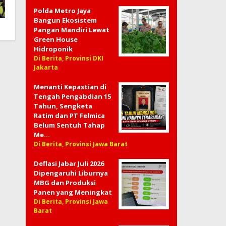
Polda Metro Jaya
Bangun Ekosistem
Pangan Mandiri Lewat
Green House
Hidroponik
Di Berita, Provinsi DKI
Jakarta
Menanti Kepastian di
Tengah Pengabdian 15
Tahun, Sengketa
Ratim dan PT Felmica
Belum Sentuh Tahap
Me…
Di Berita, Provinsi Jawa Barat
Deflasi Jabar Juli 2026
Dipengaruhi Liburnya
MBG dan Produksi
Panen yang Meningkat
Di Berita, Provinsi Jawa
Barat