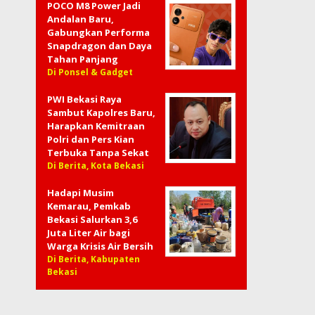
POCO M8 Power Jadi
Andalan Baru,
Gabungkan Performa
Snapdragon dan Daya
Tahan Panjang
Di Ponsel & Gadget
PWI Bekasi Raya
Sambut Kapolres Baru,
Harapkan Kemitraan
Polri dan Pers Kian
Terbuka Tanpa Sekat
Di Berita, Kota Bekasi
Hadapi Musim
Kemarau, Pemkab
Bekasi Salurkan 3,6
Juta Liter Air bagi
Warga Krisis Air Bersih
Di Berita, Kabupaten
Bekasi