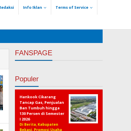
Redaksi
Info Iklan
Terms of Service
FANSPAGE
Populer
Hankook Cikarang
Tancap Gas, Penjualan
Ban Tumbuh hingga
130 Persen di Semester
I 2026
Di Berita, Kabupaten
Bekasi, Promosi Usaha