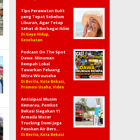
Tips Perawatan Kulit
yang Tepat Sebelum
Liburan, Agar Tetap
Sehat di Berbagai Iklim
Di Gaya Hidup,
Kesehatan
Podcast On The Spot
Dawa: Minuman
Rempah Lokal
Tawarkan Peluang
Mitra Wirausaha
Di Berita, Kota Bekasi,
Promosi Usaha, Video
Antisipasi Musim
Kemarau, Pemkot
Bekasi Siagakan 11
Armada Water
Trucking Demi Jaga
Pasokan Air Bers…
Di Berita, Kota Bekasi