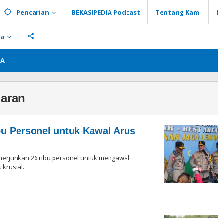
Pencarian
BEKASIPEDIA Podcast
Tentang Kami
ia
GA
aran
bu Personel untuk Kawal Arus
erjunkan 26 ribu personel untuk mengawal
 krusial.
h
aksi