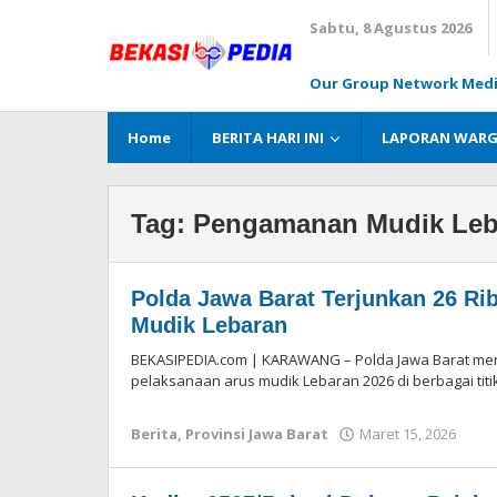
Lewati
Sabtu, 8 Agustus 2026
ke
konten
Our Group Network Med
Home
BERITA HARI INI
LAPORAN WAR
Tag:
Pengamanan Mudik Leb
Polda Jawa Barat Terjunkan 26 Ri
Mudik Lebaran
BEKASIPEDIA.com | KARAWANG – Polda Jawa Barat men
pelaksanaan arus mudik Lebaran 2026 di berbagai titik
Berita
,
Provinsi Jawa Barat
Maret 15, 2026
ole
Red