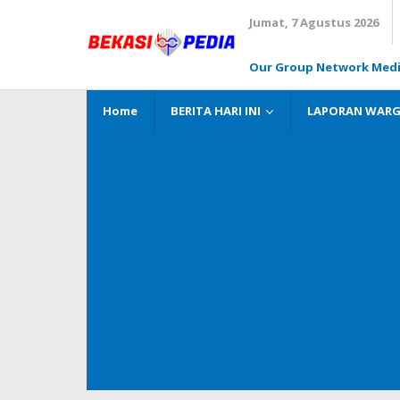
Lewati
Jumat, 7 Agustus 2026
ke
konten
Our Group Network Med
Home
BERITA HARI INI
LAPORAN WAR