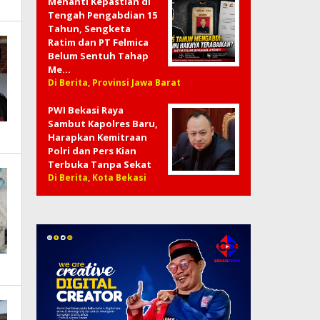
Menanti Kepastian di
Tengah Pengabdian 15
Tahun, Sengketa
Ratim dan PT Felmica
Belum Sentuh Tahap
Me…
Di Berita, Provinsi Jawa Barat
PWI Bekasi Raya
Sambut Kapolres Baru,
Harapkan Kemitraan
Polri dan Pers Kian
Terbuka Tanpa Sekat
Di Berita, Kota Bekasi