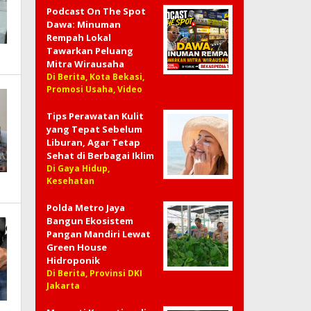
Podcast On The Spot
Dawa: Minuman
Rempah Lokal
Tawarkan Peluang
Mitra Wirausaha
Di Berita, Kota Bekasi,
Promosi Usaha, Video
Tips Perawatan Kulit
yang Tepat Sebelum
Liburan, Agar Tetap
Sehat di Berbagai Iklim
Di Gaya Hidup,
Kesehatan
Polda Metro Jaya
Bangun Ekosistem
Pangan Mandiri Lewat
Green House
Hidroponik
Di Berita, Provinsi DKI
Jakarta