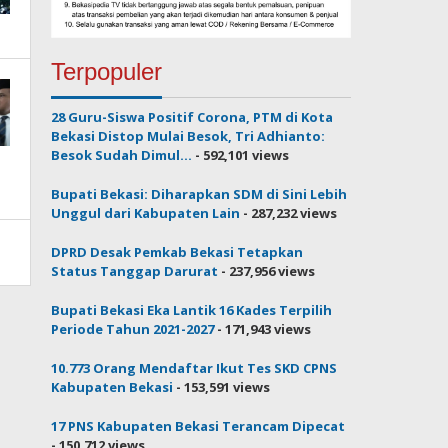
Terpopuler
28 Guru-Siswa Positif Corona, PTM di Kota
Bekasi Distop Mulai Besok, Tri Adhianto:
Besok Sudah Dimul...
- 592,101 views
Bupati Bekasi: Diharapkan SDM di Sini Lebih
Unggul dari Kabupaten Lain
- 287,232 views
DPRD Desak Pemkab Bekasi Tetapkan
Status Tanggap Darurat
- 237,956 views
Bupati Bekasi Eka Lantik 16 Kades Terpilih
Periode Tahun 2021-2027
- 171,943 views
10.773 Orang Mendaftar Ikut Tes SKD CPNS
Kabupaten Bekasi
- 153,591 views
17 PNS Kabupaten Bekasi Terancam Dipecat
- 150,712 views