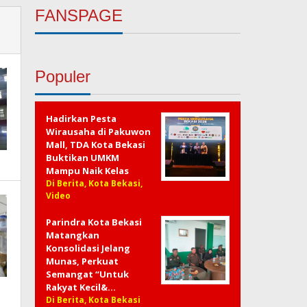
FANSPAGE
Populer
Hadirkan Pesta
Wirausaha di Pakuwon
Mall, TDA Kota Bekasi
Buktikan UMKM
Mampu Naik Kelas
Di Berita, Kota Bekasi,
Video
Parindra Kota Bekasi
Matangkan
Konsolidasi Jelang
Munas, Perkuat
Semangat “Untuk
Rakyat Kecil&…
Di Berita, Kota Bekasi