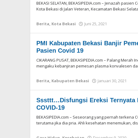
BEKASI SELATAN, BEKASIPEDIA.com – Jenazah pasien 
Kota Bekasi di Jalan Veteran, Kecamatan Bekasi Selat
Berita
,
Kota Bekasi
Juni 25, 2021
oleh
Redaksi
PMI Kabupaten Bekasi Banjir Pem
Pasien Covid 19
CIKARANG PUSAT, BEKASIPEDIA.com – Palang Merah Ind
mengaku kebanjiran pemesan plasma konvalesen dari
Berita
,
Kabupaten Bekasi
Januari 30, 2021
ole
Red
Sssttt…Disfungsi Ereksi Ternyata 
COVID-19
BEKASIPEDIA.com – Seseorang yang pernah terkena C
terutama jika dia pria. Ahli kesehatan menemukan, dis
Gaya Hidup
,
Kesehatan
Desember 9, 2020
ole