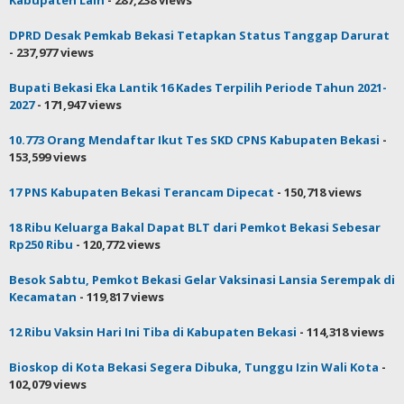
Kabupaten Lain
- 287,238 views
DPRD Desak Pemkab Bekasi Tetapkan Status Tanggap Darurat
- 237,977 views
Bupati Bekasi Eka Lantik 16 Kades Terpilih Periode Tahun 2021-
2027
- 171,947 views
10.773 Orang Mendaftar Ikut Tes SKD CPNS Kabupaten Bekasi
-
153,599 views
17 PNS Kabupaten Bekasi Terancam Dipecat
- 150,718 views
18 Ribu Keluarga Bakal Dapat BLT dari Pemkot Bekasi Sebesar
Rp250 Ribu
- 120,772 views
Besok Sabtu, Pemkot Bekasi Gelar Vaksinasi Lansia Serempak di
Kecamatan
- 119,817 views
12 Ribu Vaksin Hari Ini Tiba di Kabupaten Bekasi
- 114,318 views
Bioskop di Kota Bekasi Segera Dibuka, Tunggu Izin Wali Kota
-
102,079 views