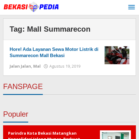
Lewati
ke
konten
Tag:
Mall Summarecon
Hore! Ada Layanan Sewa Motor Listrik di
Summarecon Mall Bekasi
Jalan Jalan
,
Mal
Agustus 19, 2019
oleh
Redaksi
FANSPAGE
Populer
Parindra Kota Bekasi Matangkan