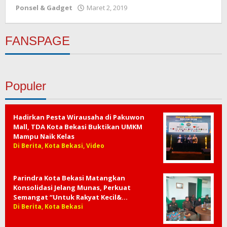
Ponsel & Gadget
Maret 2, 2019
oleh
Redaksi
FANSPAGE
Populer
Hadirkan Pesta Wirausaha di Pakuwon
Mall, TDA Kota Bekasi Buktikan UMKM
Mampu Naik Kelas
Di Berita, Kota Bekasi, Video
Parindra Kota Bekasi Matangkan
Konsolidasi Jelang Munas, Perkuat
Semangat “Untuk Rakyat Kecil&…
Di Berita, Kota Bekasi