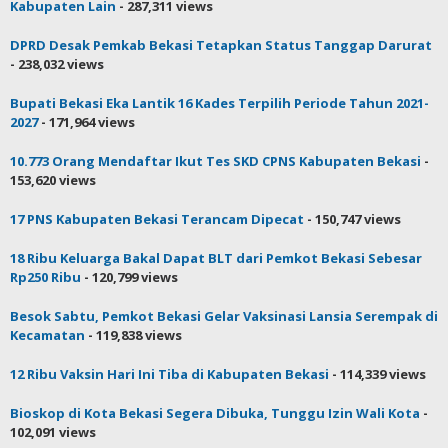
Kabupaten Lain
- 287,311 views
DPRD Desak Pemkab Bekasi Tetapkan Status Tanggap Darurat
- 238,032 views
Bupati Bekasi Eka Lantik 16 Kades Terpilih Periode Tahun 2021-
2027
- 171,964 views
10.773 Orang Mendaftar Ikut Tes SKD CPNS Kabupaten Bekasi
-
153,620 views
17 PNS Kabupaten Bekasi Terancam Dipecat
- 150,747 views
18 Ribu Keluarga Bakal Dapat BLT dari Pemkot Bekasi Sebesar
Rp250 Ribu
- 120,799 views
Besok Sabtu, Pemkot Bekasi Gelar Vaksinasi Lansia Serempak di
Kecamatan
- 119,838 views
12 Ribu Vaksin Hari Ini Tiba di Kabupaten Bekasi
- 114,339 views
Bioskop di Kota Bekasi Segera Dibuka, Tunggu Izin Wali Kota
-
102,091 views