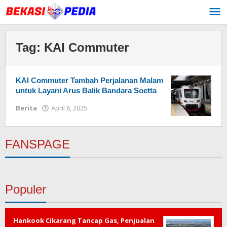
Lewati
ke
konten
Tag:
KAI Commuter
KAI Commuter Tambah Perjalanan Malam
untuk Layani Arus Balik Bandara Soetta
Berita
April 6, 2025
oleh
Redaksi
FANSPAGE
Populer
Hankook Cikarang Tancap Gas, Penjualan