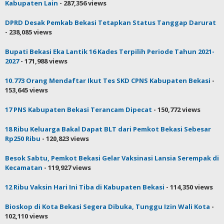
Kabupaten Lain
- 287,356 views
DPRD Desak Pemkab Bekasi Tetapkan Status Tanggap Darurat
- 238,085 views
Bupati Bekasi Eka Lantik 16 Kades Terpilih Periode Tahun 2021-
2027
- 171,988 views
10.773 Orang Mendaftar Ikut Tes SKD CPNS Kabupaten Bekasi
-
153,645 views
17 PNS Kabupaten Bekasi Terancam Dipecat
- 150,772 views
18 Ribu Keluarga Bakal Dapat BLT dari Pemkot Bekasi Sebesar
Rp250 Ribu
- 120,823 views
Besok Sabtu, Pemkot Bekasi Gelar Vaksinasi Lansia Serempak di
Kecamatan
- 119,927 views
12 Ribu Vaksin Hari Ini Tiba di Kabupaten Bekasi
- 114,350 views
Bioskop di Kota Bekasi Segera Dibuka, Tunggu Izin Wali Kota
-
102,110 views