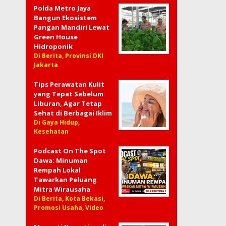
Polda Metro Jaya
Bangun Ekosistem
Pangan Mandiri Lewat
Green House
Hidroponik
Di Berita, Provinsi DKI
Jakarta
Tips Perawatan Kulit
yang Tepat Sebelum
Liburan, Agar Tetap
Sehat di Berbagai Iklim
Di Gaya Hidup,
Kesehatan
Podcast On The Spot
Dawa: Minuman
Rempah Lokal
Tawarkan Peluang
Mitra Wirausaha
Di Berita, Kota Bekasi,
Promosi Usaha, Video