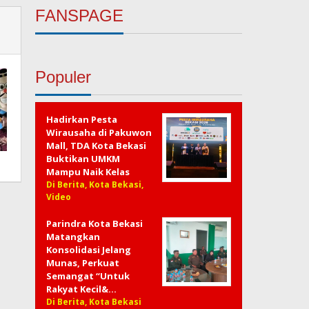
FANSPAGE
Populer
Hadirkan Pesta
Wirausaha di Pakuwon
Mall, TDA Kota Bekasi
Buktikan UMKM
Mampu Naik Kelas
Di Berita, Kota Bekasi,
Video
Parindra Kota Bekasi
Matangkan
Konsolidasi Jelang
Munas, Perkuat
Semangat “Untuk
Rakyat Kecil&…
Di Berita, Kota Bekasi