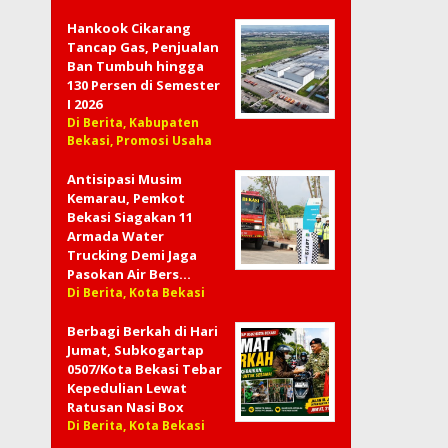
Hankook Cikarang
Tancap Gas, Penjualan
Ban Tumbuh hingga
130 Persen di Semester
I 2026
Di Berita, Kabupaten
Bekasi, Promosi Usaha
Antisipasi Musim
Kemarau, Pemkot
Bekasi Siagakan 11
Armada Water
Trucking Demi Jaga
Pasokan Air Bers…
Di Berita, Kota Bekasi
Berbagi Berkah di Hari
Jumat, Subkogartap
0507/Kota Bekasi Tebar
Kepedulian Lewat
Ratusan Nasi Box
Di Berita, Kota Bekasi