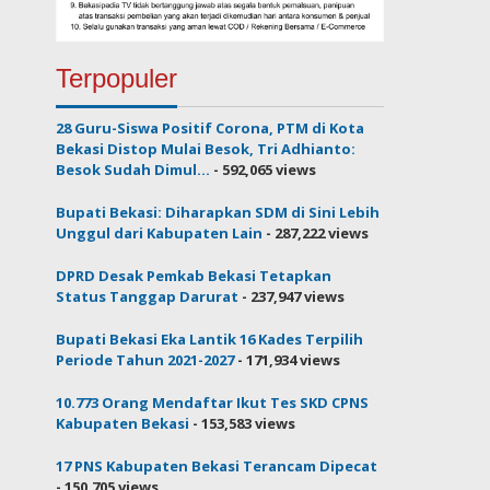
Terpopuler
28 Guru-Siswa Positif Corona, PTM di Kota
Bekasi Distop Mulai Besok, Tri Adhianto:
Besok Sudah Dimul...
- 592,065 views
Bupati Bekasi: Diharapkan SDM di Sini Lebih
Unggul dari Kabupaten Lain
- 287,222 views
DPRD Desak Pemkab Bekasi Tetapkan
Status Tanggap Darurat
- 237,947 views
Bupati Bekasi Eka Lantik 16 Kades Terpilih
Periode Tahun 2021-2027
- 171,934 views
10.773 Orang Mendaftar Ikut Tes SKD CPNS
Kabupaten Bekasi
- 153,583 views
17 PNS Kabupaten Bekasi Terancam Dipecat
- 150,705 views