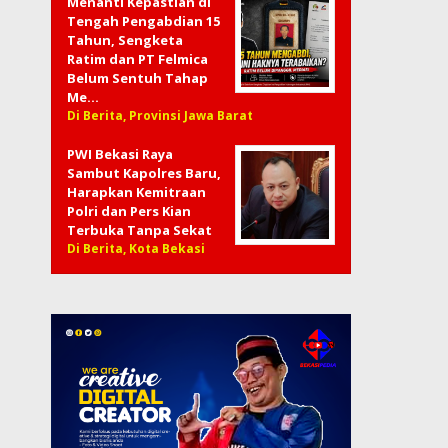
Menanti Kepastian di
Tengah Pengabdian 15
Tahun, Sengketa
Ratim dan PT Felmica
Belum Sentuh Tahap
Me…
Di Berita, Provinsi Jawa Barat
PWI Bekasi Raya
Sambut Kapolres Baru,
Harapkan Kemitraan
Polri dan Pers Kian
Terbuka Tanpa Sekat
Di Berita, Kota Bekasi