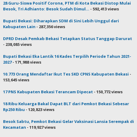
28 Guru-Siswa Positif Corona, PTM di Kota Bekasi Distop Mulai
Besok, Tri Adhianto: Besok Sudah Dimul...
- 592,413 views
Bupati Bekasi: Diharapkan SDM di Sini Lebih Unggul dari
Kabupaten Lain
- 287,356 views
DPRD Desak Pemkab Bekasi Tetapkan Status Tanggap Darurat
- 238,085 views
Bupati Bekasi Eka Lantik 16 Kades Terpilih Periode Tahun 2021-
2027
- 171,988 views
10.773 Orang Mendaftar Ikut Tes SKD CPNS Kabupaten Bekasi
-
153,645 views
17 PNS Kabupaten Bekasi Terancam Dipecat
- 150,772 views
18 Ribu Keluarga Bakal Dapat BLT dari Pemkot Bekasi Sebesar
Rp250 Ribu
- 120,823 views
Besok Sabtu, Pemkot Bekasi Gelar Vaksinasi Lansia Serempak di
Kecamatan
- 119,927 views