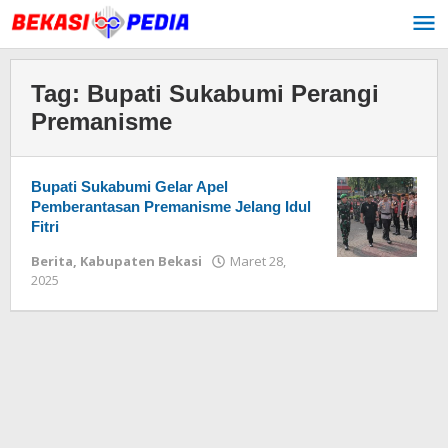
Lewati
ke
konten
Tag:
Bupati Sukabumi Perangi
Premanisme
Bupati Sukabumi Gelar Apel
Pemberantasan Premanisme Jelang Idul
Fitri
Berita
,
Kabupaten Bekasi
Maret 28,
2025
oleh
Redaksi