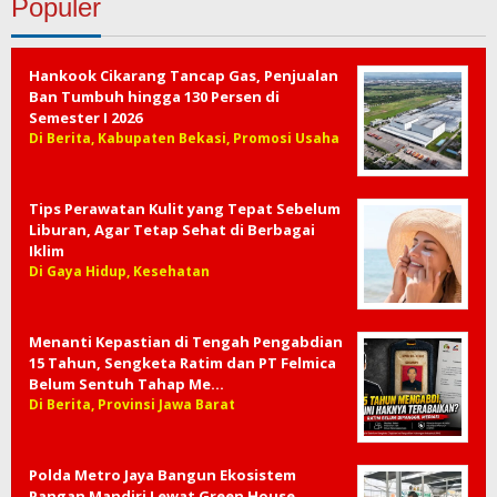
Populer
Hankook Cikarang Tancap Gas, Penjualan
Ban Tumbuh hingga 130 Persen di
Semester I 2026
Di Berita, Kabupaten Bekasi, Promosi Usaha
Tips Perawatan Kulit yang Tepat Sebelum
Liburan, Agar Tetap Sehat di Berbagai
Iklim
Di Gaya Hidup, Kesehatan
Menanti Kepastian di Tengah Pengabdian
15 Tahun, Sengketa Ratim dan PT Felmica
Belum Sentuh Tahap Me…
Di Berita, Provinsi Jawa Barat
Polda Metro Jaya Bangun Ekosistem
Pangan Mandiri Lewat Green House