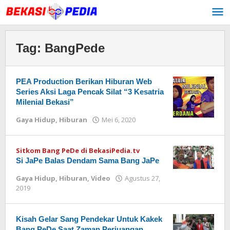
Lewati
ke
konten
Tag:
BangPede
PEA Production Berikan Hiburan Web
Series Aksi Laga Pencak Silat “3 Kesatria
Milenial Bekasi”
Gaya Hidup
,
Hiburan
Mei 6, 2020
oleh
Redaksi
Sitkom Bang PeDe di BekasiPedia.tv
Si JaPe Balas Dendam Sama Bang JaPe
Gaya Hidup
,
Hiburan
,
Video
Agustus 27,
2019
oleh
Redaksi
Kisah Gelar Sang Pendekar Untuk Kakek
Bang PeDe Saat Zaman Perjuangan