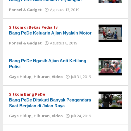
Ponsel & Gadget
Agustus 13, 2019
oleh
Redaksi
Sitkom di BekasiPedia.tv
Bang PeDe Keluarin Ajian Nyalain Motor
Ponsel & Gadget
Agustus 8, 2019
oleh
Redaksi
Bang PeDe Ngasih Ajian Anti Ketilang
Polisi
Gaya Hidup
,
Hiburan
,
Video
Juli 31, 2019
oleh
Redaksi
Sitkom Bang PeDe
Bang PeDe Ditakuti Banyak Pengendara
Saat Berjalan di Jalan Raya
Gaya Hidup
,
Hiburan
,
Video
Juli 24, 2019
oleh
Redaksi