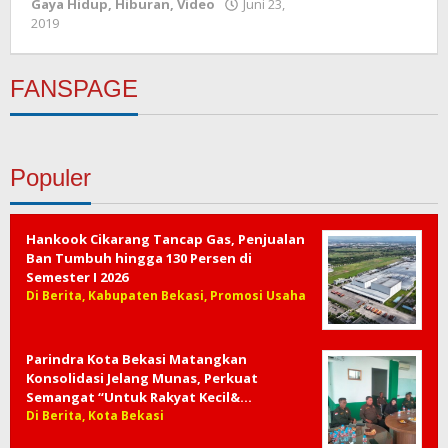
Gaya Hidup
,
Hiburan
,
Video
Juni 23,
2019
oleh
Redaksi
FANSPAGE
Populer
Hankook Cikarang Tancap Gas, Penjualan
Ban Tumbuh hingga 130 Persen di
Semester I 2026
Di Berita, Kabupaten Bekasi, Promosi Usaha
Parindra Kota Bekasi Matangkan
Konsolidasi Jelang Munas, Perkuat
Semangat “Untuk Rakyat Kecil&…
Di Berita, Kota Bekasi