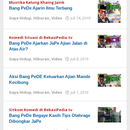
Mustika Kalung Khaing Jaink
Bang PeDe Ajarin Ilmu Terbang
Gaya Hidup
,
Hiburan
,
Video
Juli 14, 2019
oleh
Redaksi
Komedi Situasi di BekasiPedia.tv
Bang PeDe Ajarkan JaPe Ajian Jalan di
Atas Air?
Gaya Hidup
,
Hiburan
,
Video
Juli 8, 2019
oleh
Redaksi
Aksi Bang PeDE Keluarkan Ajian Mande
Kecibung
Gaya Hidup
,
Hiburan
,
Video
Juli 1, 2019
oleh
Redaksi
Sitkom Komedi di BekasiPedia tv
Bang PeDe Begaye Kasih Tips Olahrage
Dibongkar JaPe