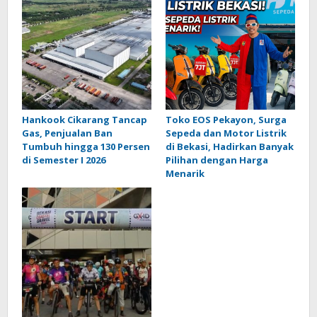
Hankook Cikarang Tancap
Toko EOS Pekayon, Surga
Gas, Penjualan Ban
Sepeda dan Motor Listrik
Tumbuh hingga 130 Persen
di Bekasi, Hadirkan Banyak
di Semester I 2026
Pilihan dengan Harga
Menarik