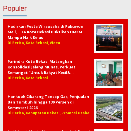
Populer
Hadirkan Pesta Wirausaha di Pakuwon
Mall, TDA Kota Bekasi Buktikan UMKM
Mampu Naik Kelas
Di Berita, Kota Bekasi, Video
Parindra Kota Bekasi Matangkan
Konsolidasi Jelang Munas, Perkuat
Semangat “Untuk Rakyat Kecil&…
Di Berita, Kota Bekasi
Hankook Cikarang Tancap Gas, Penjualan
Ban Tumbuh hingga 130 Persen di
Semester I 2026
Di Berita, Kabupaten Bekasi, Promosi Usaha