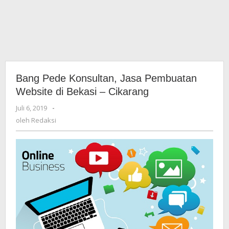
Bang Pede Konsultan, Jasa Pembuatan
Website di Bekasi – Cikarang
Juli 6, 2019
oleh
-
Redaksi
oleh
Redaksi