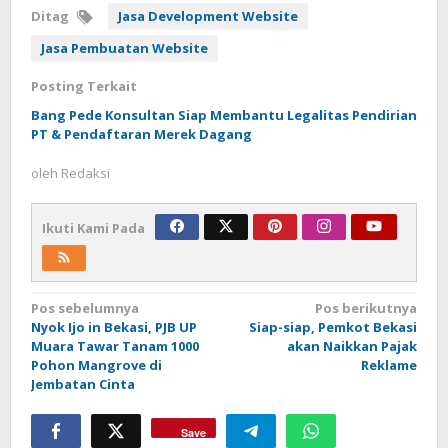
Ditag
Jasa Development Website
Jasa Pembuatan Website
Posting Terkait
Bang Pede Konsultan Siap Membantu Legalitas Pendirian
PT & Pendaftaran Merek Dagang
oleh
Redaksi
Ikuti Kami Pada
Navigasi
Pos sebelumnya
Pos berikutnya
Nyok Ijo in Bekasi, PJB UP
Siap-siap, Pemkot Bekasi
pos
Muara Tawar Tanam 1000
akan Naikkan Pajak
Pohon Mangrove di
Reklame
Jembatan Cinta
Save