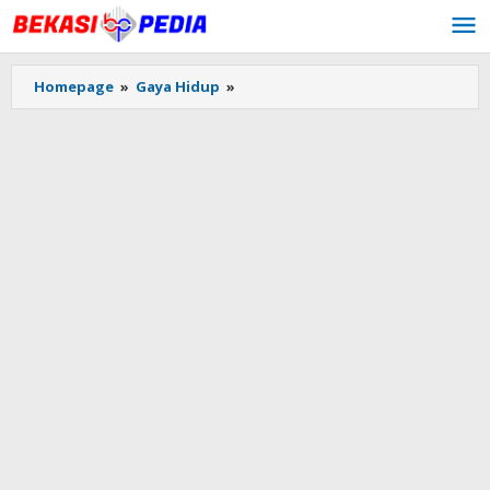
Lewati
ke
konten
Homepage
»
Gaya Hidup
»
Bang
Pede
Konsultan,
Jasa
Pembuatan
Website
di
Bekasi
-
Cikarang