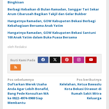
Bingkisan
Berbagi Kebaikan di Bulan Ramadan, Sanggar Tari Sekar
Arum Cibarusah Bagikan Takjil dan Gelar Bukber
Hangatnya Ramadan, GOW Kabupaten Bekasi Berbagi
Kebahagiaan Bersama Anak Yatim
Hangatnya Ramadan, GOW Kabupaten Bekasi Santuni
100 Anak Yatim dalam Buka Puasa Bersama
oleh
Redaksi
Ikuti Kami Pada
Navigasi
Pos sebelumnya
Pos berikutnya
Daftarkan Merek Usaha
Kelelahan, Ketua Bawaslu
pos
Anda Agar Lebih Bonafid,
Kota Bekasi Dirawat di
Bang Pede Konsultan WA
Rumah Sakit Mitra
ke 0822-4974-0969 Siap
Keluarga
Membantu