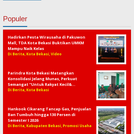
Populer
Hadirkan Pesta Wirausaha di Pakuwon
Mall, TDA Kota Bekasi Buktikan UMKM
Mampu Naik Kelas
Di Berita, Kota Bekasi, Video
Parindra Kota Bekasi Matangkan
Konsolidasi Jelang Munas, Perkuat
Semangat “Untuk Rakyat Kecil&…
Di Berita, Kota Bekasi
Hankook Cikarang Tancap Gas, Penjualan
Ban Tumbuh hingga 130 Persen di
Semester I 2026
Di Berita, Kabupaten Bekasi, Promosi Usaha