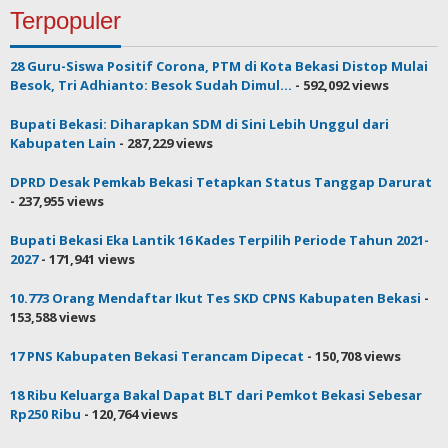
Terpopuler
28 Guru-Siswa Positif Corona, PTM di Kota Bekasi Distop Mulai
Besok, Tri Adhianto: Besok Sudah Dimul...
- 592,092 views
Bupati Bekasi: Diharapkan SDM di Sini Lebih Unggul dari
Kabupaten Lain
- 287,229 views
DPRD Desak Pemkab Bekasi Tetapkan Status Tanggap Darurat
- 237,955 views
Bupati Bekasi Eka Lantik 16 Kades Terpilih Periode Tahun 2021-
2027
- 171,941 views
10.773 Orang Mendaftar Ikut Tes SKD CPNS Kabupaten Bekasi
-
153,588 views
17 PNS Kabupaten Bekasi Terancam Dipecat
- 150,708 views
18 Ribu Keluarga Bakal Dapat BLT dari Pemkot Bekasi Sebesar
Rp250 Ribu
- 120,764 views