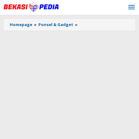
Lewati
ke
konten
Homepage
»
Ponsel & Gadget
»
Presiden
Jokowi
Berbuka
Puasa
Bersama
Pasukan
Polri
TNI
di
Monas