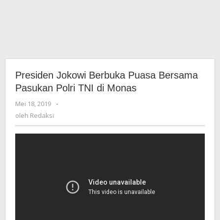
Presiden Jokowi Berbuka Puasa Bersama
Pasukan Polri TNI di Monas
Mei 18, 2019
oleh
-
Redaksi
oleh
Redaksi