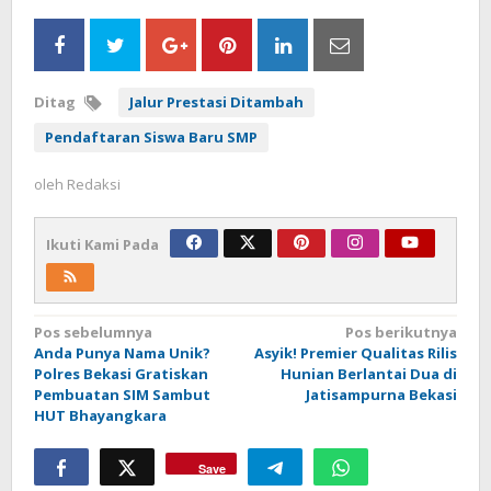
Ditag
Jalur Prestasi Ditambah
Pendaftaran Siswa Baru SMP
oleh
Redaksi
Ikuti Kami Pada
Navigasi
Pos sebelumnya
Pos berikutnya
Anda Punya Nama Unik?
Asyik! Premier Qualitas Rilis
pos
Polres Bekasi Gratiskan
Hunian Berlantai Dua di
Pembuatan SIM Sambut
Jatisampurna Bekasi
HUT Bhayangkara
Save