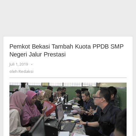
Pemkot Bekasi Tambah Kuota PPDB SMP
Negeri Jalur Prestasi
Juli 1, 2019
oleh
-
Redaksi
oleh
Redaksi