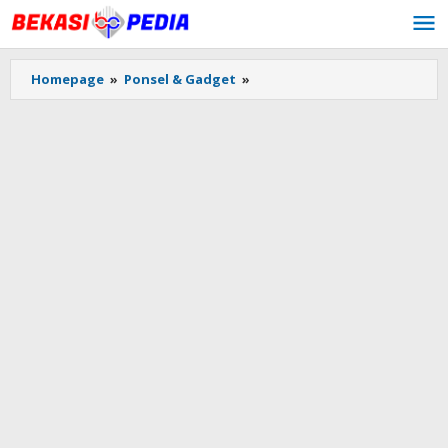
Lewati
ke
konten
Homepage
»
Ponsel & Gadget
»
Pemkot
Bekasi
Tambah
Kuota
PPDB
SMP
Negeri
Jalur
Prestasi