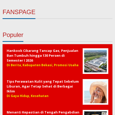
FANSPAGE
Populer
Hankook Cikarang Tancap Gas, Penjualan
Ban Tumbuh hingga 130 Persen di
Semester I 2026
Di Berita, Kabupaten Bekasi, Promosi Usaha
Tips Perawatan Kulit yang Tepat Sebelum
Liburan, Agar Tetap Sehat di Berbagai
Iklim
Di Gaya Hidup, Kesehatan
Menanti Kepastian di Tengah Pengabdian