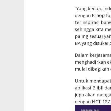
“Yang kedua, In
dengan K-pop fan
terinspirasi ba
sehingga kita m
paling sesuai yan
BA yang disukai 
Dalam kerjasama
menghadirkan ek
mulai dibagikan d
Untuk mendapat
aplikasi Blibli 
juga akan menga
dengan NCT 127.