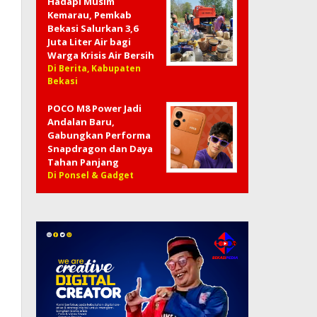
Hadapi Musim
Kemarau, Pemkab
Bekasi Salurkan 3,6
Juta Liter Air bagi
Warga Krisis Air Bersih
Di Berita, Kabupaten
Bekasi
POCO M8 Power Jadi
Andalan Baru,
Gabungkan Performa
Snapdragon dan Daya
Tahan Panjang
Di Ponsel & Gadget