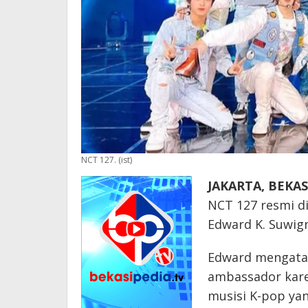
NCT 127. (ist)
JAKARTA, BEKAS
NCT 127 resmi di
Edward K. Suwignj
Edward mengatak
ambassador kare
musisi K-pop yan