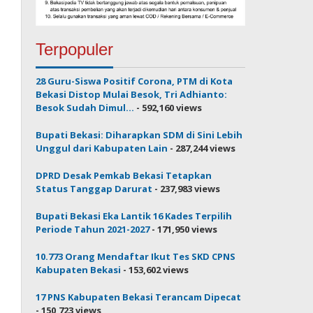
Terpopuler
28 Guru-Siswa Positif Corona, PTM di Kota
Bekasi Distop Mulai Besok, Tri Adhianto:
Besok Sudah Dimul...
- 592,160 views
Bupati Bekasi: Diharapkan SDM di Sini Lebih
Unggul dari Kabupaten Lain
- 287,244 views
DPRD Desak Pemkab Bekasi Tetapkan
Status Tanggap Darurat
- 237,983 views
Bupati Bekasi Eka Lantik 16 Kades Terpilih
Periode Tahun 2021-2027
- 171,950 views
10.773 Orang Mendaftar Ikut Tes SKD CPNS
Kabupaten Bekasi
- 153,602 views
17 PNS Kabupaten Bekasi Terancam Dipecat
- 150,723 views