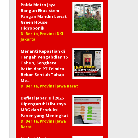
Polda Metro Jaya
Bangun Ekosistem
Pangan Mandiri Lewat
Green House
Hidroponik
Di Berita, Provinsi DKI
Jakarta
Menanti Kepastian di
Tengah Pengabdian 15
Tahun, Sengketa
Ratim dan PT Felmica
Belum Sentuh Tahap
Me…
Di Berita, Provinsi Jawa Barat
Deflasi Jabar Juli 2026
Dipengaruhi Liburnya
MBG dan Produksi
Panen yang Meningkat
Di Berita, Provinsi Jawa
Barat