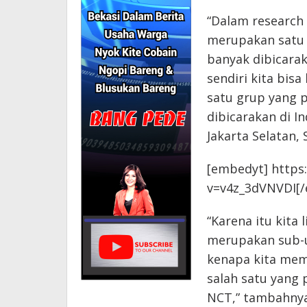
“Dalam research 
merupakan satu 
banyak dibicarak
sendiri kita bis
satu grup yang p
dibicarakan di I
Jakarta Selatan, 
[embedyt] https
v=v4z_3dVNVDI[
“Karena itu kita
merupakan sub-un
kenapa kita mem
salah satu yang p
NCT,” tambahnya