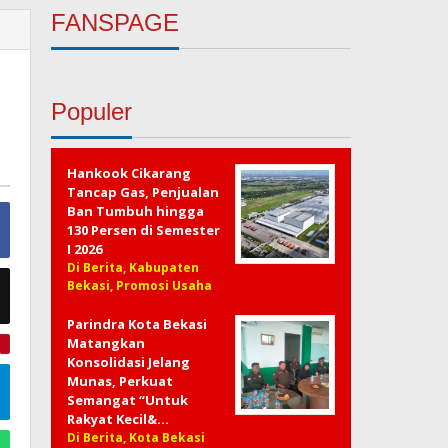
FANSPAGE
Populer
Hankook Cikarang
Tancap Gas, Penjualan
Ban Tumbuh hingga
130 Persen di Semester
I 2026
Di Berita, Kabupaten
Bekasi, Promosi Usaha
Parindra Kota Bekasi
Matangkan
e
Konsolidasi Jelang
Munas, Perkuat
Semangat “Untuk
Rakyat Kecil&…
Di Berita, Kota Bekasi