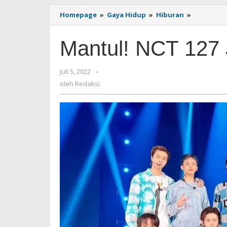
Homepage
»
Gaya Hidup
»
Hiburan
»
Mantul!
NCT
127
Mantul! NCT 127 J
Jadi
Duta
Merek
Juli 5, 2022
oleh
-
Blibli
Redaksi
oleh
Redaksi