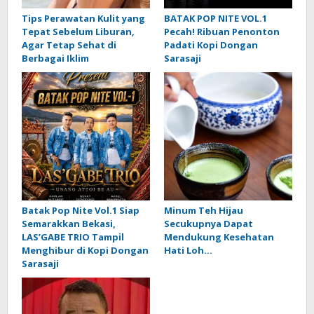
Tips Perawatan Kulit yang
BATAK POP NITE VOL.1
Tepat Sebelum Liburan,
Pecah! Ribuan Penonton
Agar Tetap Sehat di
Padati Kopi Dongan
Berbagai Iklim
Sarasaji
Batak Pop Nite Vol.1 Siap
Minum Teh Hijau
Semarakkan Bekasi,
Secukupnya Dapat
LAS’GABE TRIO Tampil
Mendukung Kesehatan
Menghibur di Kopi Dongan
Hati Loh…
Sarasaji