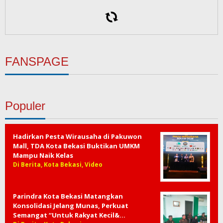
Batak Pop Nite Vol.1 Siap Semarakkan Bekasi,
LAS’GABE TRIO Tampil Menghibur di Kopi Dongan
Sarasaji
Minum Teh Hijau Secukupnya Dapat Mendukung
Kesehatan Hati Loh…
FANSPAGE
Populer
Hadirkan Pesta Wirausaha di Pakuwon
Mall, TDA Kota Bekasi Buktikan UMKM