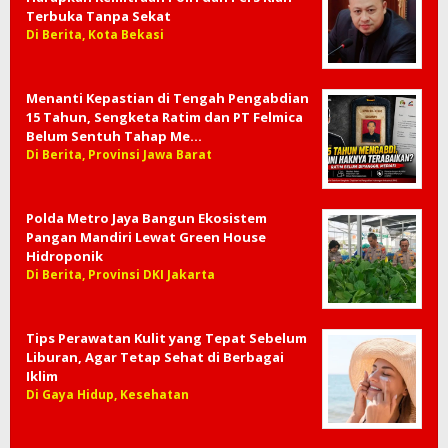
Subkogartap 0507/Kota Bekasi Tebar
Kepedulian Lewat Ratusan Nasi Box
Di Berita, Kota Bekasi
PWI Bekasi Raya Sambut Kapolres Baru,
Harapkan Kemitraan Polri dan Pers Kian
Terbuka Tanpa Sekat
Di Berita, Kota Bekasi
Menanti Kepastian di Tengah Pengabdian
15 Tahun, Sengketa Ratim dan PT Felmica
Belum Sentuh Tahap Me…
Di Berita, Provinsi Jawa Barat
Polda Metro Jaya Bangun Ekosistem
Pangan Mandiri Lewat Green House
Hidroponik
Di Berita, Provinsi DKI Jakarta