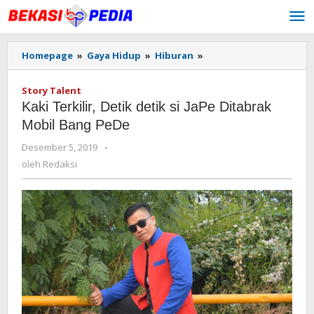
Lewati
ke
konten
Homepage
»
Gaya Hidup
»
Hiburan
»
Kaki
Terkilir,
Detik
Story Talent
detik
Kaki Terkilir, Detik detik si JaPe Ditabrak
si
JaPe
Mobil Bang PeDe
Ditabrak
Desember 5, 2019
oleh
-
Mobil
Redaksi
Bang
oleh
Redaksi
PeDe