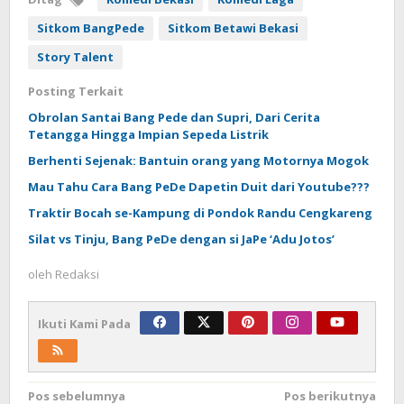
Sitkom BangPede
Sitkom Betawi Bekasi
Story Talent
Posting Terkait
Obrolan Santai Bang Pede dan Supri, Dari Cerita
Tetangga Hingga Impian Sepeda Listrik
Berhenti Sejenak: Bantuin orang yang Motornya Mogok
Mau Tahu Cara Bang PeDe Dapetin Duit dari Youtube???
Traktir Bocah se-Kampung di Pondok Randu Cengkareng
Silat vs Tinju, Bang PeDe dengan si JaPe ‘Adu Jotos’
oleh
Redaksi
Ikuti Kami Pada
Navigasi
Pos sebelumnya
Pos berikutnya