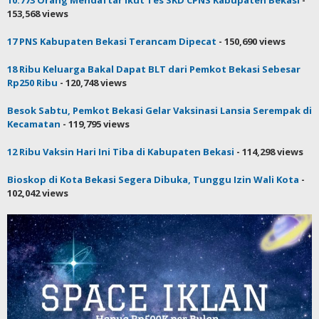
DPRD Desak Pemkab Bekasi Tetapkan Status Tanggap Darurat
- 237,919 views
Bupati Bekasi Eka Lantik 16 Kades Terpilih Periode Tahun 2021-
2027
- 171,917 views
10.773 Orang Mendaftar Ikut Tes SKD CPNS Kabupaten Bekasi
-
153,568 views
17 PNS Kabupaten Bekasi Terancam Dipecat
- 150,690 views
18 Ribu Keluarga Bakal Dapat BLT dari Pemkot Bekasi Sebesar
Rp250 Ribu
- 120,748 views
Besok Sabtu, Pemkot Bekasi Gelar Vaksinasi Lansia Serempak di
Kecamatan
- 119,795 views
12 Ribu Vaksin Hari Ini Tiba di Kabupaten Bekasi
- 114,298 views
Bioskop di Kota Bekasi Segera Dibuka, Tunggu Izin Wali Kota
-
102,042 views