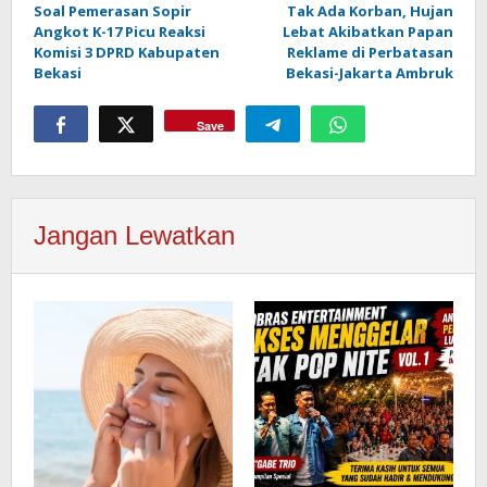
Soal Pemerasan Sopir
Tak Ada Korban, Hujan
pos
Angkot K-17 Picu Reaksi
Lebat Akibatkan Papan
Komisi 3 DPRD Kabupaten
Reklame di Perbatasan
Bekasi
Bekasi-Jakarta Ambruk
Save
Jangan Lewatkan