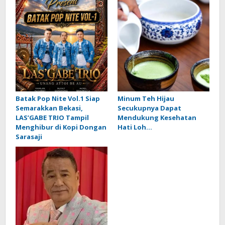
Batak Pop Nite Vol.1 Siap
Minum Teh Hijau
Semarakkan Bekasi,
Secukupnya Dapat
LAS’GABE TRIO Tampil
Mendukung Kesehatan
Menghibur di Kopi Dongan
Hati Loh…
Sarasaji