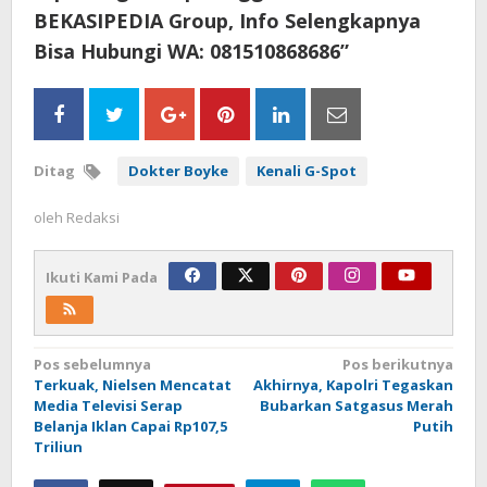
BEKASIPEDIA Group, Info Selengkapnya
Bisa Hubungi WA: 081510868686”
Ditag
Dokter Boyke
Kenali G-Spot
oleh
Redaksi
Ikuti Kami Pada
Navigasi
Pos sebelumnya
Pos berikutnya
Terkuak, Nielsen Mencatat
Akhirnya, Kapolri Tegaskan
pos
Media Televisi Serap
Bubarkan Satgasus Merah
Belanja Iklan Capai Rp107,5
Putih
Triliun