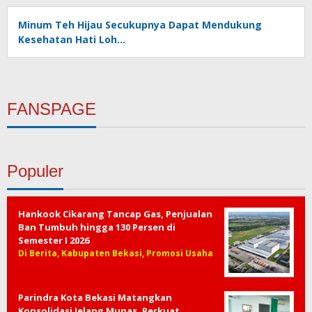
Minum Teh Hijau Secukupnya Dapat Mendukung
Kesehatan Hati Loh…
FANSPAGE
Populer
Hankook Cikarang Tancap Gas, Penjualan
Ban Tumbuh hingga 130 Persen di
Semester I 2026
Di Berita, Kabupaten Bekasi, Promosi Usaha
Parindra Kota Bekasi Matangkan
Konsolidasi Jelang Munas, Perkuat