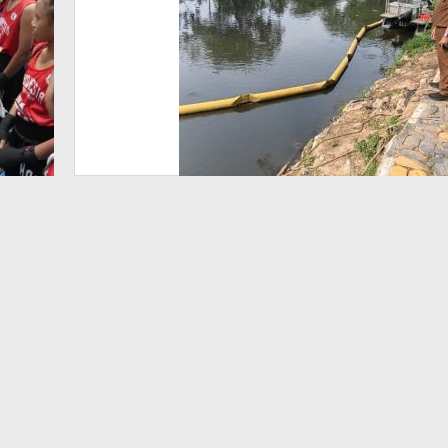
Dugaan
Pencemaran
Kali
Cileungsi,
Hasil Uji
Laboratorium
Ungkap
Penurunan
Kualitas
Air