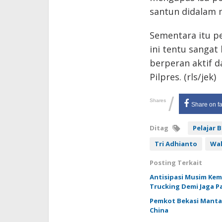
santun didalam 
Sementara itu p
ini tentu sangat
berperan aktif 
Pilpres. (rls/jek)
/
Shares
Share on f
Ditag
Pelajar 
Tri Adhianto
Wal
Posting Terkait
Antisipasi Musim Kem
Trucking Demi Jaga P
Pemkot Bekasi Manta
China