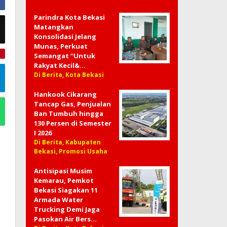
Parindra Kota Bekasi
Matangkan
Konsolidasi Jelang
Munas, Perkuat
Semangat “Untuk
e
Rakyat Kecil&…
Di Berita, Kota Bekasi
Hankook Cikarang
Tancap Gas, Penjualan
Ban Tumbuh hingga
130 Persen di Semester
I 2026
Di Berita, Kabupaten
Bekasi, Promosi Usaha
Antisipasi Musim
Kemarau, Pemkot
Bekasi Siagakan 11
Armada Water
Trucking Demi Jaga
Pasokan Air Bers…