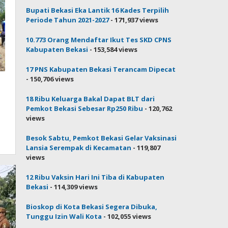
Bupati Bekasi Eka Lantik 16 Kades Terpilih
Periode Tahun 2021-2027
- 171,937 views
10.773 Orang Mendaftar Ikut Tes SKD CPNS
Kabupaten Bekasi
- 153,584 views
17 PNS Kabupaten Bekasi Terancam Dipecat
- 150,706 views
18 Ribu Keluarga Bakal Dapat BLT dari
Pemkot Bekasi Sebesar Rp250 Ribu
- 120,762
views
Besok Sabtu, Pemkot Bekasi Gelar Vaksinasi
Lansia Serempak di Kecamatan
- 119,807
views
12 Ribu Vaksin Hari Ini Tiba di Kabupaten
Bekasi
- 114,309 views
Bioskop di Kota Bekasi Segera Dibuka,
Tunggu Izin Wali Kota
- 102,055 views