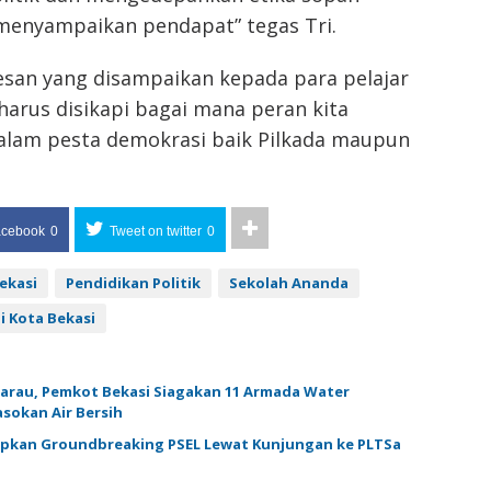
menyampaikan pendapat” tegas Tri.
esan yang disampaikan kepada para pelajar
 harus disikapi bagai mana peran kita
dalam pesta demokrasi baik Pilkada maupun
acebook
0
Tweet on twitter
0
Bekasi
Pendidikan Politik
Sekolah Ananda
i Kota Bekasi
arau, Pemkot Bekasi Siagakan 11 Armada Water
asokan Air Bersih
pkan Groundbreaking PSEL Lewat Kunjungan ke PLTSa