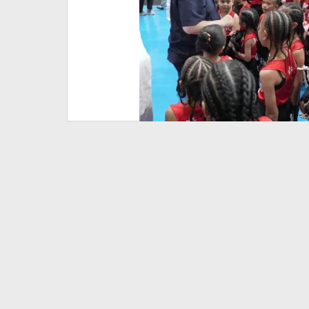
Indonesia
Menuju
Emas
SEA
Games