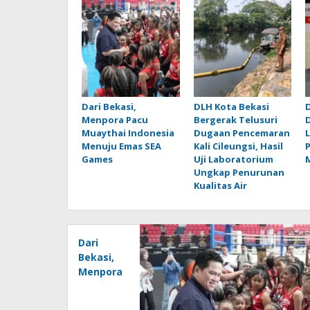
Dari Bekasi,
DLH Kota Bekasi
D
Menpora Pacu
Bergerak Telusuri
Muaythai Indonesia
Dugaan Pencemaran
Menuju Emas SEA
Kali Cileungsi, Hasil
Games
Uji Laboratorium
Ungkap Penurunan
Kualitas Air
Dari
Bekasi,
Menpora
Pacu
Muaythai