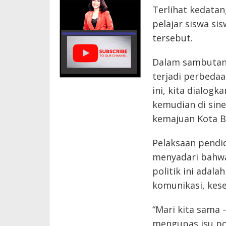
Terlihat kedatan
pelajar siswa si
tersebut.
Dalam sambutann
terjadi perbedaa
ini, kita dialog
kemudian di sine
kemajuan Kota B
Pelaksaan pendidi
menyadari bahwa
politik ini ada
komunikasi, kes
“Mari kita sama 
mengupas isu po