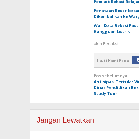
Pemkot Bekasi Belajar
Penataan Besar-besar
Dikembalikan ke War
Wali Kota Bekasi Past
Gangguan Listrik
oleh
Redaksi
Ikuti Kami Pada
Navigasi
Pos sebelumnya
Antisipasi Tertular V
pos
Dinas Pendidikan Bek
Study Tour
Jangan Lewatkan