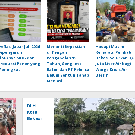
eflasi Jabar Juli 2026
Menanti Kepastian
Hadapi Musim
Dipengaruhi
di Tengah
Kemarau, Pemkab
Liburnya MBG dan
Pengabdian 15
Bekasi Salurkan 3,6
Produksi Panen yang
Tahun, Sengketa
Juta Liter Air bagi
Meningkat
Ratim dan PT Felmica
Warga Krisis Air
Belum Sentuh Tahap
Bersih
Mediasi
DLH
Kota
Bekasi
Bergerak
Telusuri