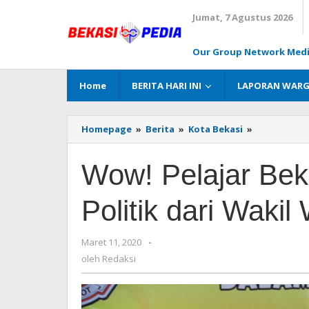
Lewati
Jumat, 7 Agustus 2026
ke
konten
Our Group Network Med
Home
BERITA HARI INI
LAPORAN WAR
Homepage
»
Berita
»
Kota Bekasi
»
Wow!
Pelajar
Bekasi
Wow! Pelajar Bek
Dapat
Pendidikan
Politik
Politik dari Wakil
dari
Wakil
Wali
Maret 11, 2020
oleh
-
Kota
Redaksi
oleh
Redaksi