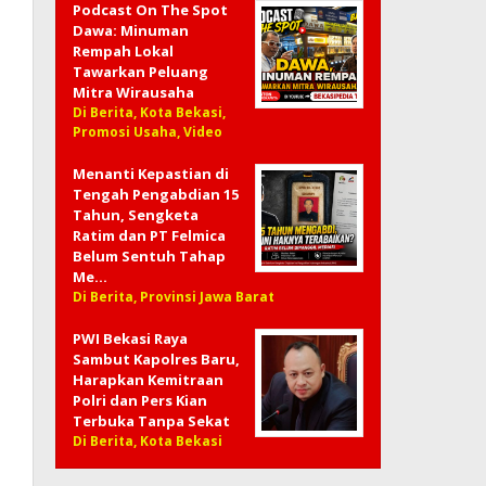
Podcast On The Spot
Dawa: Minuman
Rempah Lokal
Tawarkan Peluang
Mitra Wirausaha
Di Berita, Kota Bekasi,
Promosi Usaha, Video
Menanti Kepastian di
Tengah Pengabdian 15
Tahun, Sengketa
Ratim dan PT Felmica
Belum Sentuh Tahap
Me…
Di Berita, Provinsi Jawa Barat
PWI Bekasi Raya
Sambut Kapolres Baru,
Harapkan Kemitraan
Polri dan Pers Kian
Terbuka Tanpa Sekat
Di Berita, Kota Bekasi