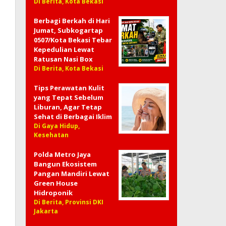
Di Berita, Kota Bekasi
Berbagi Berkah di Hari
Jumat, Subkogartap
0507/Kota Bekasi Tebar
Kepedulian Lewat
Ratusan Nasi Box
Di Berita, Kota Bekasi
Tips Perawatan Kulit
yang Tepat Sebelum
Liburan, Agar Tetap
Sehat di Berbagai Iklim
Di Gaya Hidup,
Kesehatan
Polda Metro Jaya
Bangun Ekosistem
Pangan Mandiri Lewat
Green House
Hidroponik
Di Berita, Provinsi DKI
Jakarta