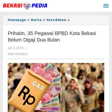
Lewati
ke
konten
Homepage
»
Berita
»
Kota Bekasi
»
Prihatin,
35
Pegawai
Prihatin, 35 Pegawai BPBD Kota Bekasi
BPBD
Kota
Belum Digaji Dua Bulan
Bekasi
Juli 2, 2019
oleh
-
Belum
Redaksi
Digaji
oleh
Redaksi
Dua
Bulan