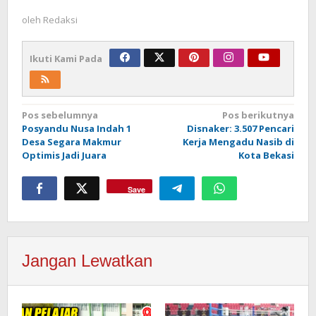
oleh
Redaksi
Ikuti Kami Pada
Navigasi
Pos sebelumnya
Pos berikutnya
Posyandu Nusa Indah 1
Disnaker: 3.507 Pencari
pos
Desa Segara Makmur
Kerja Mengadu Nasib di
Optimis Jadi Juara
Kota Bekasi
Save
Jangan Lewatkan