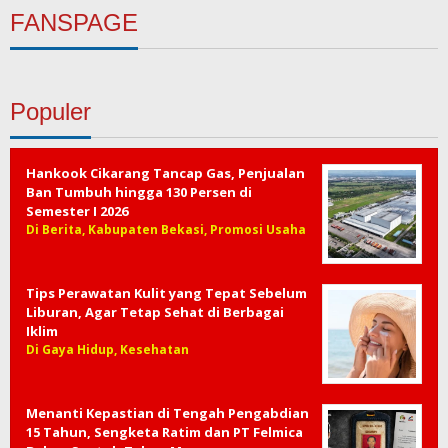
FANSPAGE
Populer
Hankook Cikarang Tancap Gas, Penjualan
Ban Tumbuh hingga 130 Persen di
Semester I 2026
Di Berita, Kabupaten Bekasi, Promosi Usaha
Tips Perawatan Kulit yang Tepat Sebelum
Liburan, Agar Tetap Sehat di Berbagai
Iklim
Di Gaya Hidup, Kesehatan
Menanti Kepastian di Tengah Pengabdian
15 Tahun, Sengketa Ratim dan PT Felmica