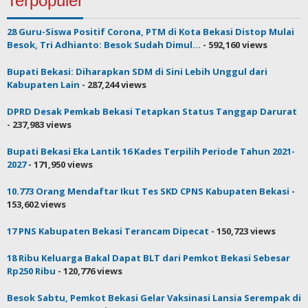
Terpopuler
28 Guru-Siswa Positif Corona, PTM di Kota Bekasi Distop Mulai
Besok, Tri Adhianto: Besok Sudah Dimul...
- 592,160 views
Bupati Bekasi: Diharapkan SDM di Sini Lebih Unggul dari
Kabupaten Lain
- 287,244 views
DPRD Desak Pemkab Bekasi Tetapkan Status Tanggap Darurat
- 237,983 views
Bupati Bekasi Eka Lantik 16 Kades Terpilih Periode Tahun 2021-
2027
- 171,950 views
10.773 Orang Mendaftar Ikut Tes SKD CPNS Kabupaten Bekasi
-
153,602 views
17 PNS Kabupaten Bekasi Terancam Dipecat
- 150,723 views
18 Ribu Keluarga Bakal Dapat BLT dari Pemkot Bekasi Sebesar
Rp250 Ribu
- 120,776 views
Besok Sabtu, Pemkot Bekasi Gelar Vaksinasi Lansia Serempak di