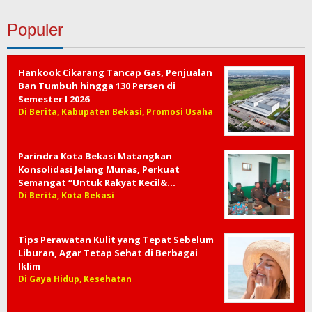
Populer
Hankook Cikarang Tancap Gas, Penjualan
Ban Tumbuh hingga 130 Persen di
Semester I 2026
Di Berita, Kabupaten Bekasi, Promosi Usaha
Parindra Kota Bekasi Matangkan
Konsolidasi Jelang Munas, Perkuat
Semangat “Untuk Rakyat Kecil&…
Di Berita, Kota Bekasi
Tips Perawatan Kulit yang Tepat Sebelum
Liburan, Agar Tetap Sehat di Berbagai
Iklim
Di Gaya Hidup, Kesehatan