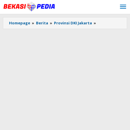
Lewati
ke
konten
Homepage
»
Berita
»
Provinsi DKI Jakarta
»
Polri
Kembali
Mutasi
Pejabat
Polda
Metro
Jaya
untuk
Penyegaran
Organisasi