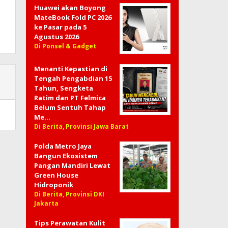
Huawei akan Boyong
MateBook Fold PC 2026
ke Pasar pada 5
Agustus 2026
Di Ponsel & Gadget
Menanti Kepastian di
Tengah Pengabdian 15
Tahun, Sengketa
Ratim dan PT Felmica
Belum Sentuh Tahap
Me…
Di Berita, Provinsi Jawa Barat
Polda Metro Jaya
Bangun Ekosistem
Pangan Mandiri Lewat
Green House
Hidroponik
Di Berita, Provinsi DKI
Jakarta
Tips Perawatan Kulit