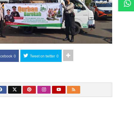
acebook
0
Tweet on twitter
0