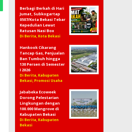
Berbagi Berkah di Hari
Jumat, Subkogartap
0507/Kota Bekasi Tebar
Kepedulian Lewat
Ratusan Nasi Box
Di Berita, Kota Bekasi
Hankook Cikarang
Tancap Gas, Penjualan
Ban Tumbuh hingga
130 Persen di Semester
I 2026
Di Berita, Kabupaten
Bekasi, Promosi Usaha
Jababeka Ecoweek
Dorong Pelestarian
Lingkungan dengan
100.000 Mangrove di
Kabupaten Bekasi
Di Berita, Kabupaten
Bekasi