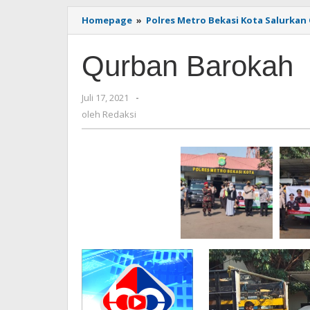
Homepage
»
Polres Metro Bekasi Kota Salurka
Qurban Barokah
Juli 17, 2021
oleh
-
Redaksi
oleh
Redaksi