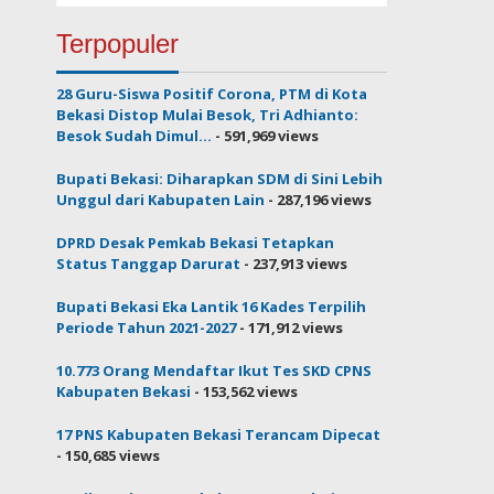
Terpopuler
28 Guru-Siswa Positif Corona, PTM di Kota
Bekasi Distop Mulai Besok, Tri Adhianto:
Besok Sudah Dimul...
- 591,969 views
Bupati Bekasi: Diharapkan SDM di Sini Lebih
Unggul dari Kabupaten Lain
- 287,196 views
DPRD Desak Pemkab Bekasi Tetapkan
Status Tanggap Darurat
- 237,913 views
Bupati Bekasi Eka Lantik 16 Kades Terpilih
Periode Tahun 2021-2027
- 171,912 views
10.773 Orang Mendaftar Ikut Tes SKD CPNS
Kabupaten Bekasi
- 153,562 views
17 PNS Kabupaten Bekasi Terancam Dipecat
- 150,685 views