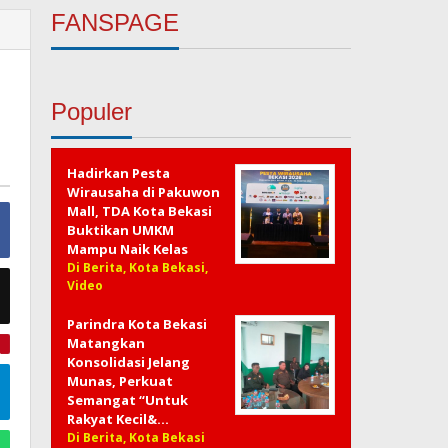
FANSPAGE
Populer
Hadirkan Pesta
Wirausaha di Pakuwon
Mall, TDA Kota Bekasi
Buktikan UMKM
Mampu Naik Kelas
Di Berita, Kota Bekasi,
Video
Parindra Kota Bekasi
Matangkan
e
Konsolidasi Jelang
Munas, Perkuat
Semangat “Untuk
Rakyat Kecil&…
Di Berita, Kota Bekasi