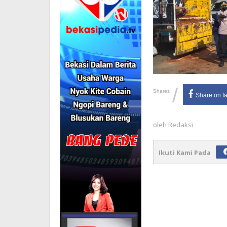
/
Shares
Share on f
oleh
Redaksi
Ikuti Kami Pada