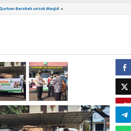
n Qurban Barokah untuk Masjid
»
Qurban
Barokah
Sav