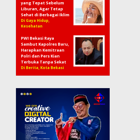
yang Tepat Sebelum
Liburan, Agar Tetap
Sehat di Berbagai Iklim
Di Gaya Hidup,
Kesehatan
PWI Bekasi Raya
Sambut Kapolres Baru,
Harapkan Kemitraan
Polri dan Pers Kian
Terbuka Tanpa Sekat
Di Berita, Kota Bekasi