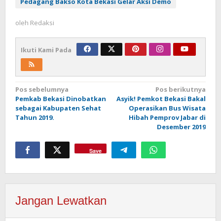
Pedagang Bakso Kota Bekasi Gelar Aksi Demo
oleh
Redaksi
Ikuti Kami Pada
Navigasi
Pos sebelumnya
Pos berikutnya
Pemkab Bekasi Dinobatkan
Asyik! Pemkot Bekasi Bakal
pos
sebagai Kabupaten Sehat
Operasikan Bus Wisata
Tahun 2019.
Hibah Pemprov Jabar di
Desember 2019
Save
Jangan Lewatkan