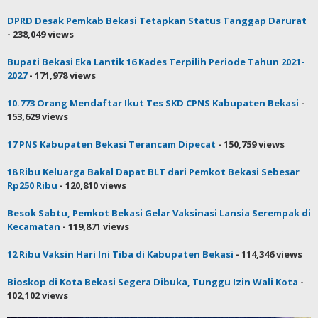
DPRD Desak Pemkab Bekasi Tetapkan Status Tanggap Darurat
- 238,049 views
Bupati Bekasi Eka Lantik 16 Kades Terpilih Periode Tahun 2021-
2027
- 171,978 views
10.773 Orang Mendaftar Ikut Tes SKD CPNS Kabupaten Bekasi
-
153,629 views
17 PNS Kabupaten Bekasi Terancam Dipecat
- 150,759 views
18 Ribu Keluarga Bakal Dapat BLT dari Pemkot Bekasi Sebesar
Rp250 Ribu
- 120,810 views
Besok Sabtu, Pemkot Bekasi Gelar Vaksinasi Lansia Serempak di
Kecamatan
- 119,871 views
12 Ribu Vaksin Hari Ini Tiba di Kabupaten Bekasi
- 114,346 views
Bioskop di Kota Bekasi Segera Dibuka, Tunggu Izin Wali Kota
-
102,102 views