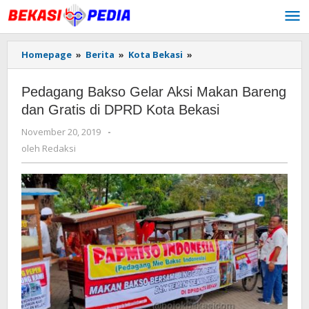
Lewati
ke
konten
Homepage
»
Berita
»
Kota Bekasi
»
Pedagang
Bakso
Gelar
Pedagang Bakso Gelar Aksi Makan Bareng
Aksi
Makan
dan Gratis di DPRD Kota Bekasi
Bareng
November 20, 2019
oleh
-
dan
Redaksi
Gratis
oleh
Redaksi
di
DPRD
Kota
Bekasi