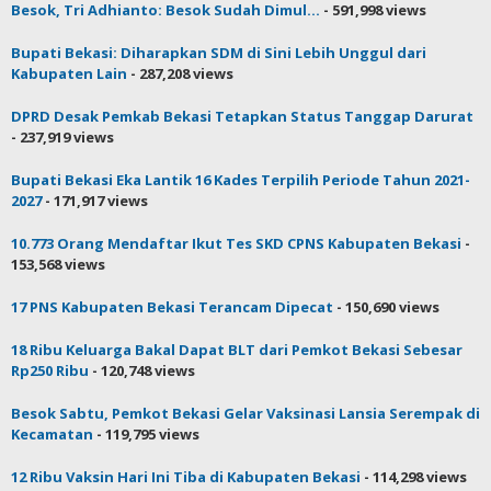
Besok, Tri Adhianto: Besok Sudah Dimul...
- 591,998 views
Bupati Bekasi: Diharapkan SDM di Sini Lebih Unggul dari
Kabupaten Lain
- 287,208 views
DPRD Desak Pemkab Bekasi Tetapkan Status Tanggap Darurat
- 237,919 views
Bupati Bekasi Eka Lantik 16 Kades Terpilih Periode Tahun 2021-
2027
- 171,917 views
10.773 Orang Mendaftar Ikut Tes SKD CPNS Kabupaten Bekasi
-
153,568 views
17 PNS Kabupaten Bekasi Terancam Dipecat
- 150,690 views
18 Ribu Keluarga Bakal Dapat BLT dari Pemkot Bekasi Sebesar
Rp250 Ribu
- 120,748 views
Besok Sabtu, Pemkot Bekasi Gelar Vaksinasi Lansia Serempak di
Kecamatan
- 119,795 views
12 Ribu Vaksin Hari Ini Tiba di Kabupaten Bekasi
- 114,298 views