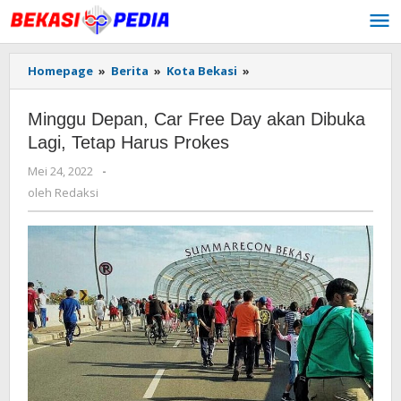
Lewati
ke
konten
Homepage
»
Berita
»
Kota Bekasi
»
Minggu
Depan,
Car
Minggu Depan, Car Free Day akan Dibuka
Free
Day
Lagi, Tetap Harus Prokes
akan
Mei 24, 2022
oleh
-
Dibuka
Redaksi
Lagi,
oleh
Redaksi
Tetap
Harus
Prokes