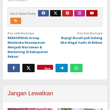
Ikuti Kami Pada
Navigasi
Pos sebelumnya
Pos berikutnya
BEKASIPEDIA Group
Bujug! Bocah Jadi Dalang
pos
Membuka Kesempatan
Aksi Begal Sadis di Bekasi
Menjadi Wartawan &
Marketing di Kabupaten
Bekasi
Save
Jangan Lewatkan