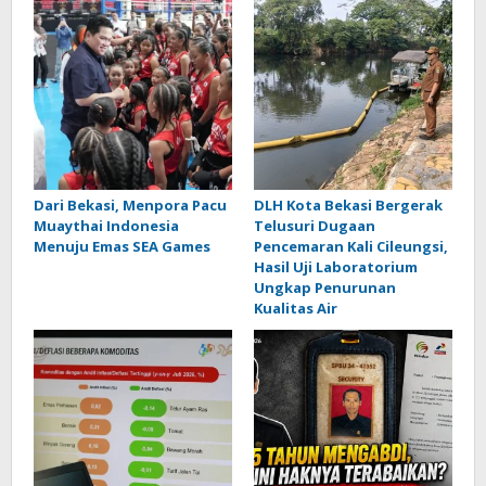
Dari Bekasi, Menpora Pacu
DLH Kota Bekasi Bergerak
Muaythai Indonesia
Telusuri Dugaan
Menuju Emas SEA Games
Pencemaran Kali Cileungsi,
Hasil Uji Laboratorium
Ungkap Penurunan
Kualitas Air