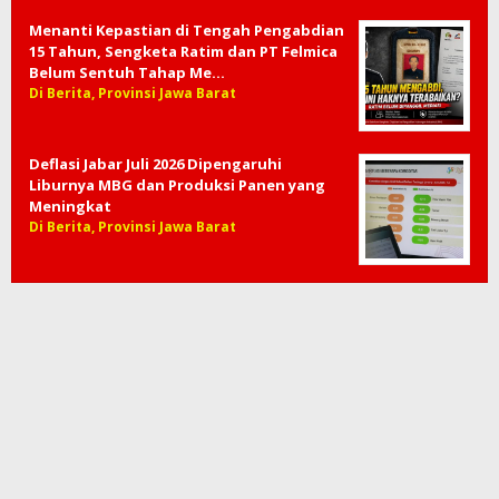
Polda Metro Jaya Bangun Ekosistem
Pangan Mandiri Lewat Green House
Hidroponik
Di Berita, Provinsi DKI Jakarta
Menanti Kepastian di Tengah Pengabdian
15 Tahun, Sengketa Ratim dan PT Felmica
Belum Sentuh Tahap Me…
Di Berita, Provinsi Jawa Barat
Deflasi Jabar Juli 2026 Dipengaruhi
Liburnya MBG dan Produksi Panen yang
Meningkat
Di Berita, Provinsi Jawa Barat