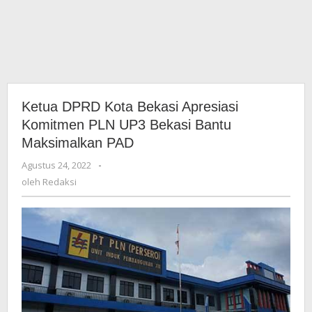
Ketua DPRD Kota Bekasi Apresiasi
Komitmen PLN UP3 Bekasi Bantu
Maksimalkan PAD
Agustus 24, 2022
oleh
-
Redaksi
oleh
Redaksi