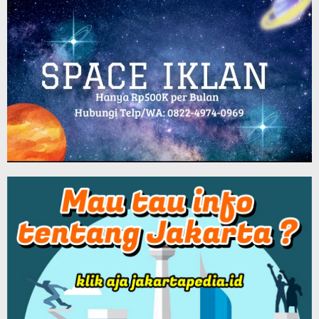
12 Ribu Vaksin Hari Ini Tiba di Kabupaten Bekasi
- 114,314 views
Bioskop di Kota Bekasi Segera Dibuka, Tunggu Izin Wali Kota
-
102,074 views