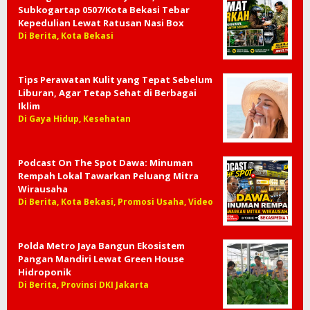
Antisipasi Musim Kemarau, Pemkot Bekasi
Siagakan 11 Armada Water Trucking Demi
Jaga Pasokan Air Bers…
Di Berita, Kota Bekasi
Berbagi Berkah di Hari Jumat,
Subkogartap 0507/Kota Bekasi Tebar
Kepedulian Lewat Ratusan Nasi Box
Di Berita, Kota Bekasi
Tips Perawatan Kulit yang Tepat Sebelum
Liburan, Agar Tetap Sehat di Berbagai
Iklim
Di Gaya Hidup, Kesehatan
Podcast On The Spot Dawa: Minuman
Rempah Lokal Tawarkan Peluang Mitra
Wirausaha
Di Berita, Kota Bekasi, Promosi Usaha, Video