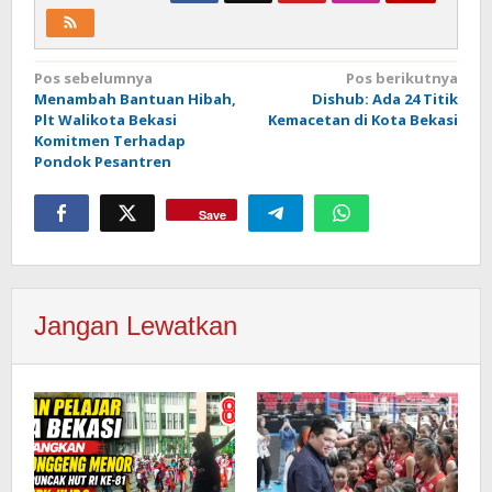
Navigasi
Pos sebelumnya
Pos berikutnya
Menambah Bantuan Hibah,
Dishub: Ada 24 Titik
pos
Plt Walikota Bekasi
Kemacetan di Kota Bekasi
Komitmen Terhadap
Pondok Pesantren
Save
Jangan Lewatkan