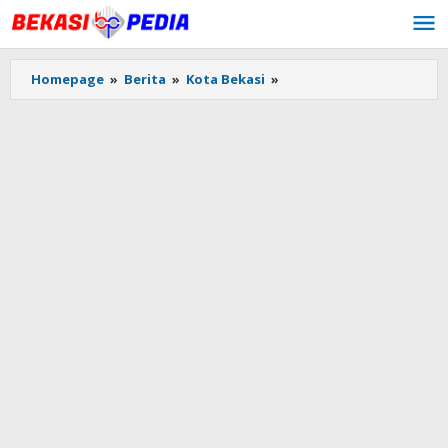
Lewati
ke
konten
Homepage
»
Berita
»
Kota Bekasi
»
Ketua
DPRD
Kota
Bekasi
Apresiasi
Komitmen
PLN
UP3
Bekasi
Bantu
Maksimalkan
PAD