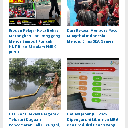
Ribuan Pelajar Kota Bekasi
Dari Bekasi, Menpora Pacu
Matangkan Tari Ronggeng
Muaythai Indonesia
Menor Sambut Puncak
Menuju Emas SEA Games
HUT RI ke-81 dalam PNBK
Jilid 3
DLH Kota Bekasi Bergerak
Deflasi Jabar Juli 2026
Telusuri Dugaan
Dipengaruhi Liburnya MBG
Pencemaran Kali Cileungsi,
dan Produksi Panen yang