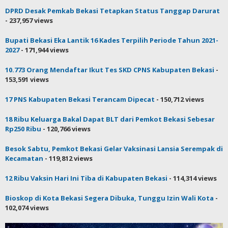
28 Guru-Siswa Positif Corona, PTM di Kota Bekasi Distop Mulai
Besok, Tri Adhianto: Besok Sudah Dimul...
- 592,101 views
Bupati Bekasi: Diharapkan SDM di Sini Lebih Unggul dari
Kabupaten Lain
- 287,232 views
DPRD Desak Pemkab Bekasi Tetapkan Status Tanggap Darurat
- 237,957 views
Bupati Bekasi Eka Lantik 16 Kades Terpilih Periode Tahun 2021-
2027
- 171,944 views
10.773 Orang Mendaftar Ikut Tes SKD CPNS Kabupaten Bekasi
-
153,591 views
17 PNS Kabupaten Bekasi Terancam Dipecat
- 150,712 views
18 Ribu Keluarga Bakal Dapat BLT dari Pemkot Bekasi Sebesar
Rp250 Ribu
- 120,766 views
Besok Sabtu, Pemkot Bekasi Gelar Vaksinasi Lansia Serempak di
Kecamatan
- 119,812 views