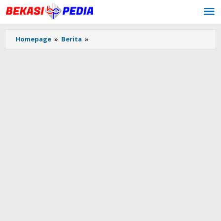
Lewati
ke
konten
Homepage
»
Berita
»
Jelang
Idul
Adha,
Korlantas
Polri
Lakukan
Penyekatan
di
1.038
Titik