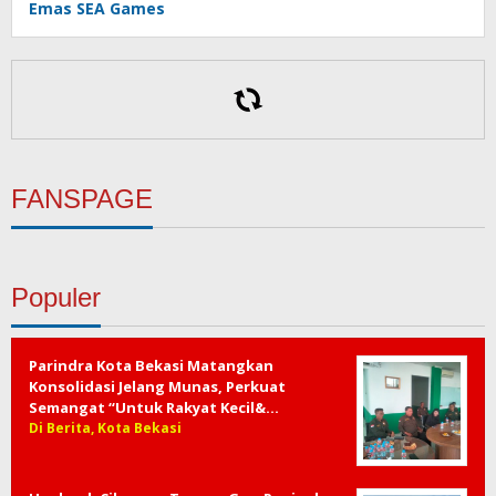
Emas SEA Games
FANSPAGE
Populer
Parindra Kota Bekasi Matangkan
Konsolidasi Jelang Munas, Perkuat
Semangat “Untuk Rakyat Kecil&…
Di Berita, Kota Bekasi