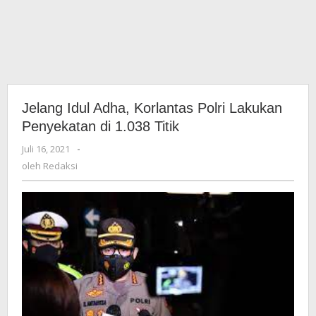
Jelang Idul Adha, Korlantas Polri Lakukan
Penyekatan di 1.038 Titik
Juli 16, 2021
oleh
-
Redaksi
oleh
Redaksi