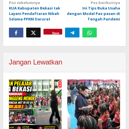
Navigasi
Pos sebelumnya
Pos berikutnya
KUA Kabupaten Bekasi tak
Ini Tips Buka Usaha
pos
Layani Pendaftaran Nikah
dengan Modal Pas-pasan di
Selama PPKM Darurat
Tengah Pandemi
Save
Jangan Lewatkan