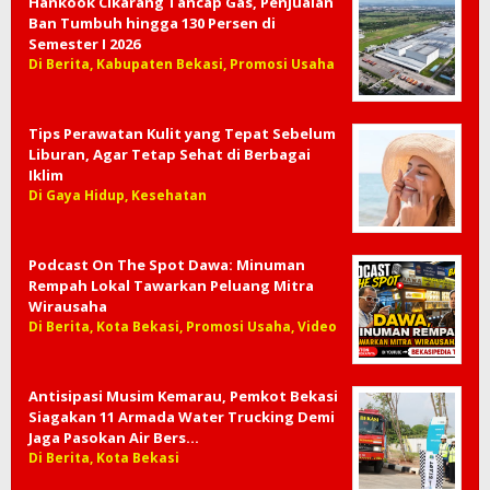
Hankook Cikarang Tancap Gas, Penjualan
Ban Tumbuh hingga 130 Persen di
Semester I 2026
Di Berita, Kabupaten Bekasi, Promosi Usaha
Tips Perawatan Kulit yang Tepat Sebelum
Liburan, Agar Tetap Sehat di Berbagai
Iklim
Di Gaya Hidup, Kesehatan
Podcast On The Spot Dawa: Minuman
Rempah Lokal Tawarkan Peluang Mitra
Wirausaha
Di Berita, Kota Bekasi, Promosi Usaha, Video
Antisipasi Musim Kemarau, Pemkot Bekasi
Siagakan 11 Armada Water Trucking Demi
Jaga Pasokan Air Bers…
Di Berita, Kota Bekasi