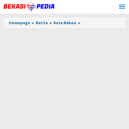
Lewati
ke
konten
Homepage
»
Berita
»
Kota Bekasi
»
Ibu
dan
Anak
di
Mustikajaya
Bekasi
Ditusuk
Pria
Berompi
Tulisan
'Polisi'