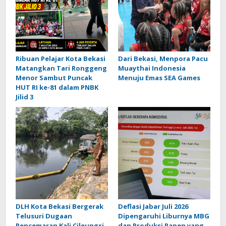
Ribuan Pelajar Kota Bekasi
Dari Bekasi, Menpora Pacu
Matangkan Tari Ronggeng
Muaythai Indonesia
Menor Sambut Puncak
Menuju Emas SEA Games
HUT RI ke-81 dalam PNBK
Jilid 3
DLH Kota Bekasi Bergerak
Deflasi Jabar Juli 2026
Telusuri Dugaan
Dipengaruhi Liburnya MBG
Pencemaran Kali Cileungsi,
dan Produksi Panen yang