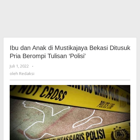
Ibu dan Anak di Mustikajaya Bekasi Ditusuk
Pria Berompi Tulisan ‘Polisi’
Juli 1, 2022
oleh
-
Redaksi
oleh
Redaksi