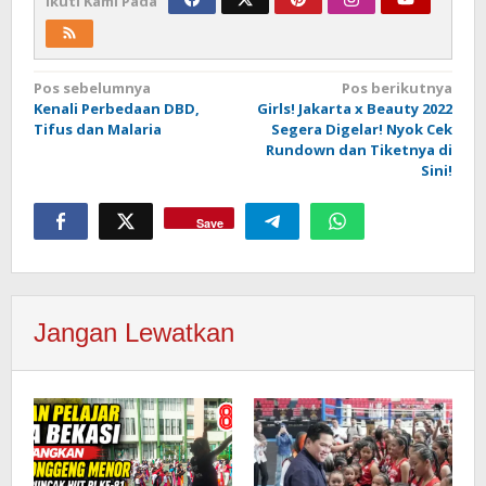
Ikuti Kami Pada
Navigasi
Pos sebelumnya
Pos berikutnya
Kenali Perbedaan DBD,
Girls! Jakarta x Beauty 2022
pos
Tifus dan Malaria
Segera Digelar! Nyok Cek
Rundown dan Tiketnya di
Sini!
Save
Jangan Lewatkan