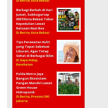
Di Berita, Kota Bekasi
Berbagi Berkah di Hari
Jumat, Subkogartap
0507/Kota Bekasi Tebar
Kepedulian Lewat
Ratusan Nasi Box
Di Berita, Kota Bekasi
Tips Perawatan Kulit
yang Tepat Sebelum
Liburan, Agar Tetap
Sehat di Berbagai Iklim
Di Gaya Hidup,
Kesehatan
Polda Metro Jaya
Bangun Ekosistem
Pangan Mandiri Lewat
Green House
Hidroponik
Di Berita, Provinsi DKI
Jakarta