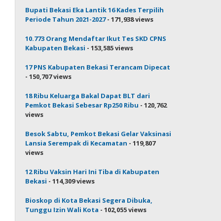
Bupati Bekasi Eka Lantik 16 Kades Terpilih
Periode Tahun 2021-2027
- 171,938 views
10.773 Orang Mendaftar Ikut Tes SKD CPNS
Kabupaten Bekasi
- 153,585 views
17 PNS Kabupaten Bekasi Terancam Dipecat
- 150,707 views
18 Ribu Keluarga Bakal Dapat BLT dari
Pemkot Bekasi Sebesar Rp250 Ribu
- 120,762
views
Besok Sabtu, Pemkot Bekasi Gelar Vaksinasi
Lansia Serempak di Kecamatan
- 119,807
views
12 Ribu Vaksin Hari Ini Tiba di Kabupaten
Bekasi
- 114,309 views
Bioskop di Kota Bekasi Segera Dibuka,
Tunggu Izin Wali Kota
- 102,055 views