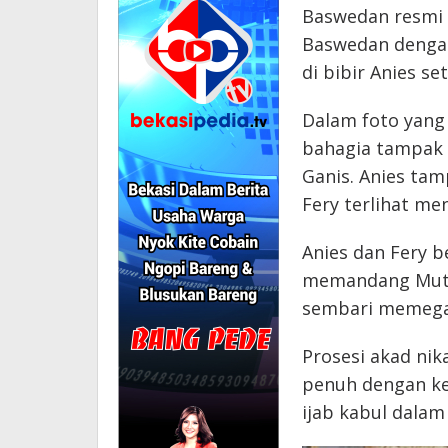
Baswedan resmi 
Baswedan dengan
di bibir Anies se
Dalam foto yang 
bahagia tampak d
Ganis. Anies tam
Fery terlihat m
Anies dan Fery b
memandang Mutia
sembari memega
Prosesi akad nik
penuh dengan ke
ijab kabul dalam