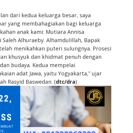
lan dari kedua keluarga besar, saya
ar yang membahagiakan bagi keluarga
ikahan anak kami: Mutiara Annisa
 Saleh Alhuraeby. Alhamdulillah, Bapak
elah menikahkan puteri sulungnya. Prosesi
alan khusyuk dan khidmat penuh dengan
a dan budaya. Kedua mempelai
ian adat Jawa, yaitu Yogyakarta,” ujar
lah Rasyid Baswedan. (
dtc/dra
)