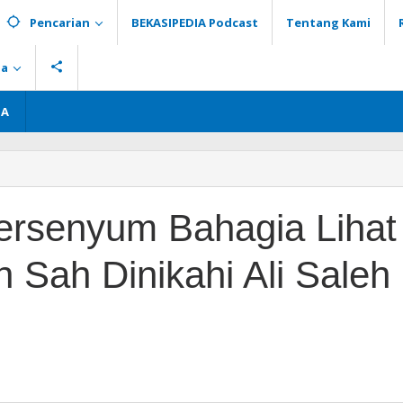
Pencarian
BEKASIPEDIA Podcast
Tentang Kami
ia
GA
r
um
ersenyum Bahagia Lihat
 Sah Dinikahi Ali Saleh
n
y