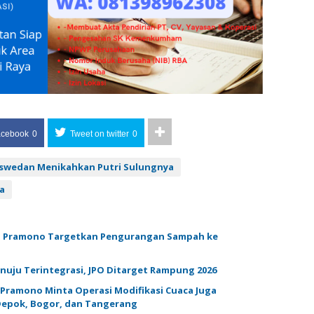
acebook
0
Tweet on twitter
0
aswedan Menikahkan Putri Sulungnya
a
n, Pramono Targetkan Pengurangan Sampah ke
nuju Terintegrasi, JPO Ditarget Rampung 2026
 Pramono Minta Operasi Modifikasi Cuaca Juga
 Depok, Bogor, dan Tangerang