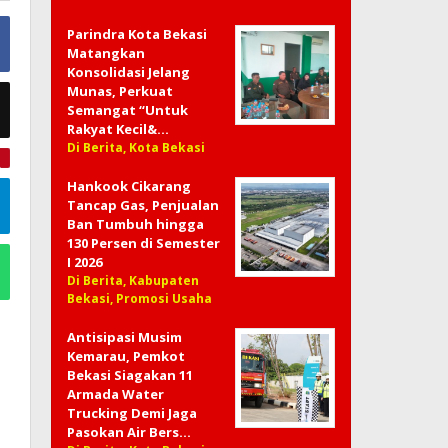
Parindra Kota Bekasi
Matangkan
Konsolidasi Jelang
Munas, Perkuat
Semangat “Untuk
Rakyat Kecil&…
Di Berita, Kota Bekasi
e
Hankook Cikarang
Tancap Gas, Penjualan
Ban Tumbuh hingga
130 Persen di Semester
I 2026
Di Berita, Kabupaten
Bekasi, Promosi Usaha
Antisipasi Musim
Kemarau, Pemkot
Bekasi Siagakan 11
Armada Water
Trucking Demi Jaga
Pasokan Air Bers…