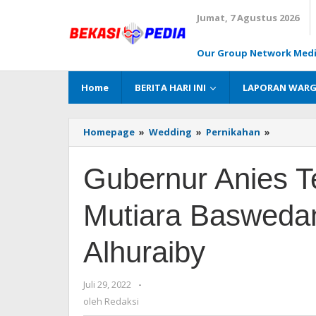
Lewati
Jumat, 7 Agustus 2026
ke
konten
Our Group Network Med
Home
BERITA HARI INI
LAPORAN WAR
Homepage
»
Wedding
»
Pernikahan
»
Gubernu
Anies
Terseny
Gubernur Anies T
Bahagia
Lihat
Mutiara
Mutiara Baswedan
Basweda
Sah
Dinikahi
Alhuraiby
Ali
Saleh
Alhuraib
Juli 29, 2022
oleh
-
Redaksi
oleh
Redaksi