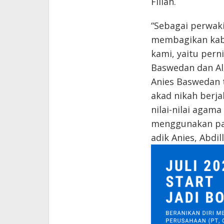
Fillah.
“Sebagai perwaki
membagikan kab
kami, yaitu pern
Baswedan dan Ali
Anies Baswedan t
akad nikah berj
nilai-nilai agam
menggunakan paka
adik Anies, Abdil