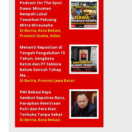
Podcast On The Spot
Dawa: Minuman
Rempah Lokal
Tawarkan Peluang
Mitra Wirausaha
Di Berita, Kota Bekasi,
Promosi Usaha, Video
Menanti Kepastian di
Tengah Pengabdian 15
Tahun, Sengketa
Ratim dan PT Felmica
Belum Sentuh Tahap
Me…
Di Berita, Provinsi Jawa Barat
PWI Bekasi Raya
Sambut Kapolres Baru,
Harapkan Kemitraan
Polri dan Pers Kian
Terbuka Tanpa Sekat
Di Berita, Kota Bekasi