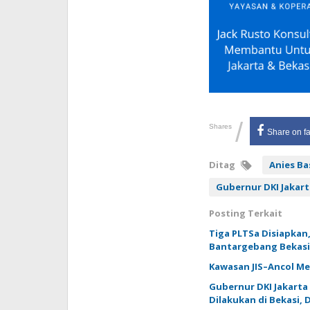
/
Shares
Share on f
Ditag
Anies B
Gubernur DKI Jakart
Posting Terkait
Tiga PLTSa Disiapka
Bantargebang Bekasi
Kawasan JIS–Ancol Me
Gubernur DKI Jakarta
Dilakukan di Bekasi,