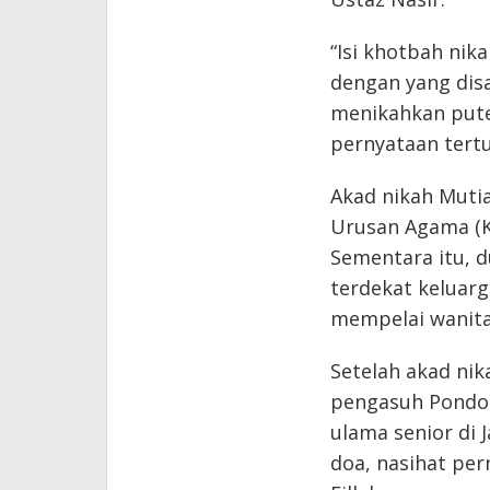
“Isi khotbah nik
dengan yang di
menikahkan pute
pernyataan tertul
Akad nikah Mutia
Urusan Agama (K
Sementara itu, 
terdekat keluar
mempelai wanita
Setelah akad nik
pengasuh Pondok
ulama senior di 
doa, nasihat per