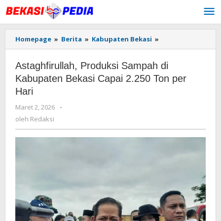
Lewati
ke
konten
Homepage
»
Berita
»
Kabupaten Bekasi
»
Astaghfirullah,
Produksi
Sampah
Astaghfirullah, Produksi Sampah di
di
Kabupaten
Kabupaten Bekasi Capai 2.250 Ton per
Bekasi
Hari
Capai
2.250
Maret 2, 2026
oleh
-
Ton
Redaksi
oleh
Redaksi
per
Hari