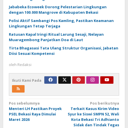
Jababeka Ecoweek Dorong Pelestarian Lingkungan
dengan 100.000 Mangrove di Kabupaten Bekasi
Polisi Aktif Sambangi Pos Kamling, Pastikan Keamanan
Lingkungan Tetap Terjaga
Ratusan Kapal Iringi Ritual Larung Sesaji, Nelayan
Muaragembong Panjatkan Doa di Laut
Tirta Bhagasasi Tata Ulang Struktur Organisasi, Jabatan
Diisi Sesuai Kompetensi
oleh
Redaksi
Ikuti Kami Pada
Navigasi
Pos sebelumnya
Pos berikutnya
Menteri LH Pastikan Proyek
Terkait Kasus Kirim Video
pos
PSEL Bekasi Raya Dimulai
Syur ke Siswi SMPN 52, Wali
Maret 2026
Kota Bekasi Tri Adhianto
Sidak dan Tindak Tegas