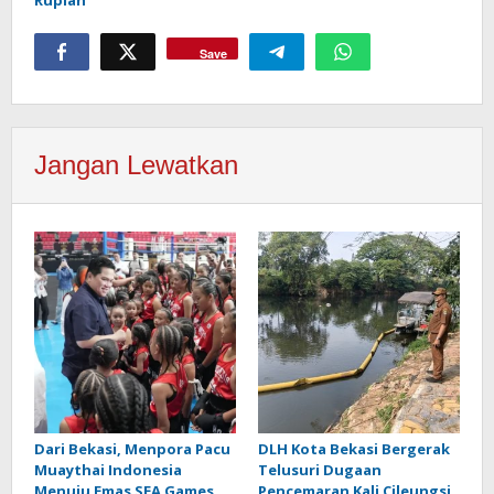
Save
Jangan Lewatkan
Dari Bekasi, Menpora Pacu
DLH Kota Bekasi Bergerak
Muaythai Indonesia
Telusuri Dugaan
Menuju Emas SEA Games
Pencemaran Kali Cileungsi,