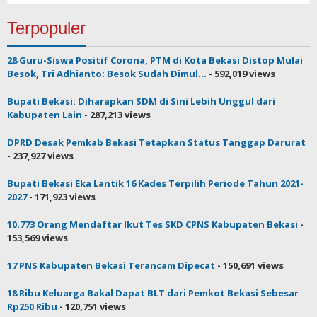
Terpopuler
28 Guru-Siswa Positif Corona, PTM di Kota Bekasi Distop Mulai
Besok, Tri Adhianto: Besok Sudah Dimul...
- 592,019 views
Bupati Bekasi: Diharapkan SDM di Sini Lebih Unggul dari
Kabupaten Lain
- 287,213 views
DPRD Desak Pemkab Bekasi Tetapkan Status Tanggap Darurat
- 237,927 views
Bupati Bekasi Eka Lantik 16 Kades Terpilih Periode Tahun 2021-
2027
- 171,923 views
10.773 Orang Mendaftar Ikut Tes SKD CPNS Kabupaten Bekasi
-
153,569 views
17 PNS Kabupaten Bekasi Terancam Dipecat
- 150,691 views
18 Ribu Keluarga Bakal Dapat BLT dari Pemkot Bekasi Sebesar
Rp250 Ribu
- 120,751 views