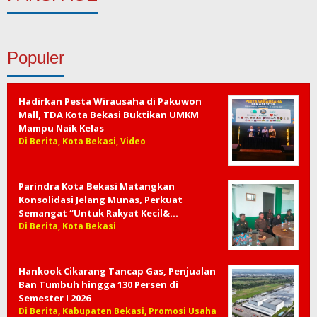
Populer
Hadirkan Pesta Wirausaha di Pakuwon
Mall, TDA Kota Bekasi Buktikan UMKM
Mampu Naik Kelas
Di Berita, Kota Bekasi, Video
Parindra Kota Bekasi Matangkan
Konsolidasi Jelang Munas, Perkuat
Semangat “Untuk Rakyat Kecil&…
Di Berita, Kota Bekasi
Hankook Cikarang Tancap Gas, Penjualan
Ban Tumbuh hingga 130 Persen di
Semester I 2026
Di Berita, Kabupaten Bekasi, Promosi Usaha