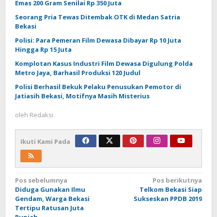
Emas 200 Gram Senilai Rp 350 Juta
Seorang Pria Tewas Ditembak OTK di Medan Satria
Bekasi
Polisi: Para Pemeran Film Dewasa Dibayar Rp 10 Juta
Hingga Rp 15 Juta
Komplotan Kasus Industri Film Dewasa Digulung Polda
Metro Jaya, Barhasil Produksi 120 Judul
Polisi Berhasil Bekuk Pelaku Penusukan Pemotor di
Jatiasih Bekasi, Motifnya Masih Misterius
oleh
Redaksi
Ikuti Kami Pada
Navigasi
Pos sebelumnya
Pos berikutnya
Diduga Gunakan Ilmu
Telkom Bekasi Siap
pos
Gendam, Warga Bekasi
Sukseskan PPDB 2019
Tertipu Ratusan Juta
Rupiah