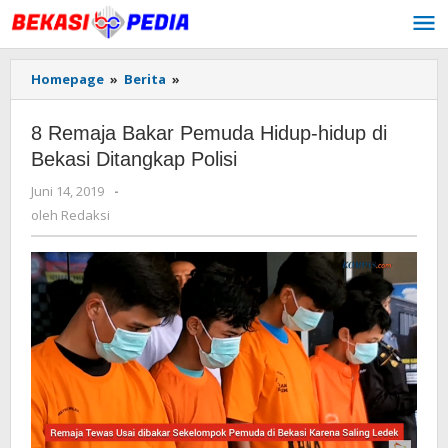
Lewati
ke
konten
Homepage
»
Berita
»
8
Remaja
Bakar
8 Remaja Bakar Pemuda Hidup-hidup di
Pemuda
Hidup-
Bekasi Ditangkap Polisi
hidup
Juni 14, 2019
oleh
-
di
Redaksi
Bekasi
oleh
Redaksi
Ditangkap
Polisi