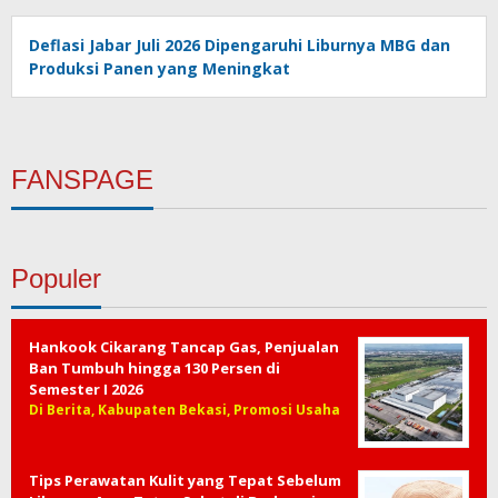
Deflasi Jabar Juli 2026 Dipengaruhi Liburnya MBG dan
Produksi Panen yang Meningkat
FANSPAGE
Populer
Hankook Cikarang Tancap Gas, Penjualan
Ban Tumbuh hingga 130 Persen di
Semester I 2026
Di Berita, Kabupaten Bekasi, Promosi Usaha
Tips Perawatan Kulit yang Tepat Sebelum