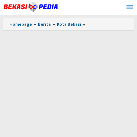
Lewati
ke
konten
Homepage
»
Berita
»
Kota Bekasi
»
Terkait
Bom
Medan,
Mapolres
Bekasi
Kota
Juga
Diperketat
Keamanannya