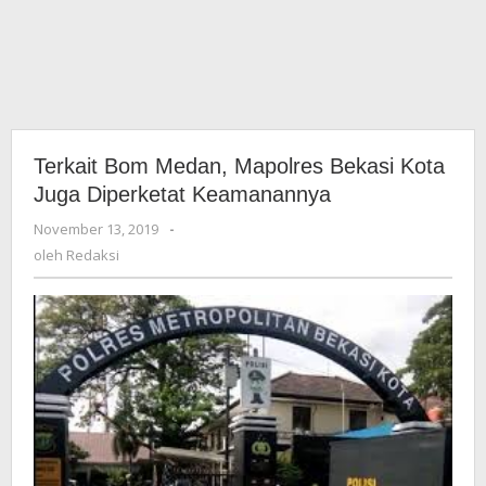
Terkait Bom Medan, Mapolres Bekasi Kota
Juga Diperketat Keamanannya
November 13, 2019
oleh
-
Redaksi
oleh
Redaksi