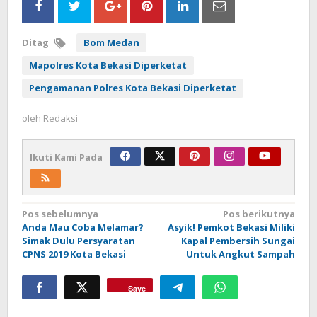
Ditag
Bom Medan
Mapolres Kota Bekasi Diperketat
Pengamanan Polres Kota Bekasi Diperketat
oleh
Redaksi
Ikuti Kami Pada
Navigasi
Pos sebelumnya
Pos berikutnya
Anda Mau Coba Melamar?
Asyik! Pemkot Bekasi Miliki
pos
Simak Dulu Persyaratan
Kapal Pembersih Sungai
CPNS 2019 Kota Bekasi
Untuk Angkut Sampah
Save