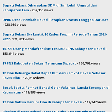
Bupati Bekasi: Diharapkan SDM di Sini Lebih Unggul dari
Kabupaten Lain
- 287,350 views
DPRD Desak Pemkab Bekasi Tetapkan Status Tanggap Darurat
- 238,080 views
Bupati Bekasi Eka Lantik 16 Kades Terpilih Periode Tahun 2021-
2027
- 171,983 views
10.773 Orang Mendaftar Ikut Tes SKD CPNS Kabupaten Bekasi
-
153,644 views
17 PNS Kabupaten Bekasi Terancam Dipecat
- 150,762 views
18 Ribu Keluarga Bakal Dapat BLT dari Pemkot Bekasi Sebesar
Rp250 Ribu
- 120,818 views
Besok Sabtu, Pemkot Bekasi Gelar Vaksinasi Lansia Serempak di
Kecamatan
- 119,893 views
12 Ribu Vaksin Hari Ini Tiba di Kabupaten Bekasi
- 114,347 views
Bioskop di Kota Bekasi Segera Dibuka, Tunggu Izin Wali Kota
-