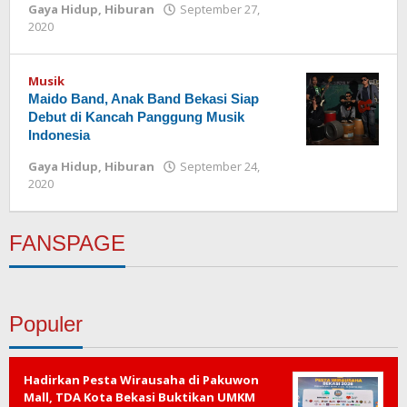
Gaya Hidup
,
Hiburan
September 27,
2020
oleh
Redaksi
Musik
Maido Band, Anak Band Bekasi Siap
Debut di Kancah Panggung Musik
Indonesia
Gaya Hidup
,
Hiburan
September 24,
2020
oleh
Redaksi
FANSPAGE
Populer
Hadirkan Pesta Wirausaha di Pakuwon
Mall, TDA Kota Bekasi Buktikan UMKM