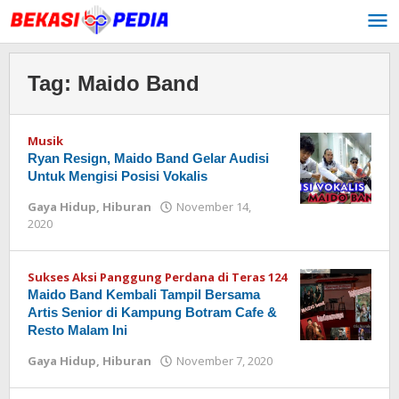
Lewati
ke
konten
Tag:
Maido Band
Musik
Ryan Resign, Maido Band Gelar Audisi
Untuk Mengisi Posisi Vokalis
Gaya Hidup
,
Hiburan
November 14,
2020
oleh
Redaksi
Sukses Aksi Panggung Perdana di Teras 124
Maido Band Kembali Tampil Bersama
Artis Senior di Kampung Botram Cafe &
Resto Malam Ini
Gaya Hidup
,
Hiburan
November 7, 2020
oleh
Redaksi