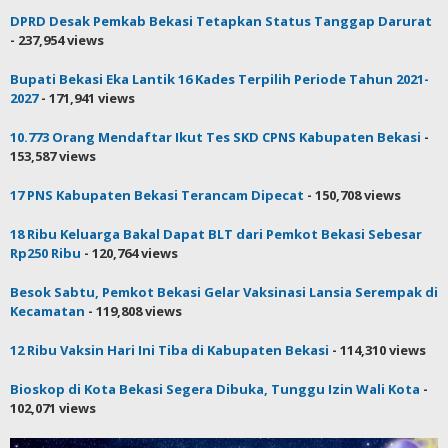
DPRD Desak Pemkab Bekasi Tetapkan Status Tanggap Darurat
- 237,954 views
Bupati Bekasi Eka Lantik 16 Kades Terpilih Periode Tahun 2021-
2027
- 171,941 views
10.773 Orang Mendaftar Ikut Tes SKD CPNS Kabupaten Bekasi
-
153,587 views
17 PNS Kabupaten Bekasi Terancam Dipecat
- 150,708 views
18 Ribu Keluarga Bakal Dapat BLT dari Pemkot Bekasi Sebesar
Rp250 Ribu
- 120,764 views
Besok Sabtu, Pemkot Bekasi Gelar Vaksinasi Lansia Serempak di
Kecamatan
- 119,808 views
12 Ribu Vaksin Hari Ini Tiba di Kabupaten Bekasi
- 114,310 views
Bioskop di Kota Bekasi Segera Dibuka, Tunggu Izin Wali Kota
-
102,071 views