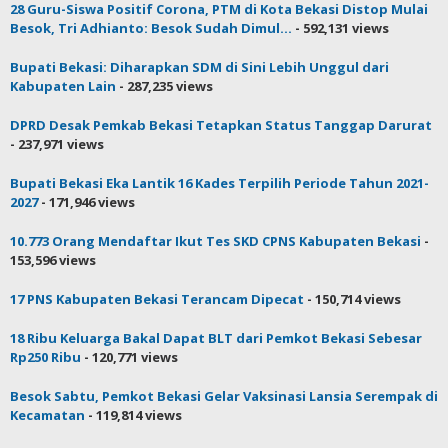
28 Guru-Siswa Positif Corona, PTM di Kota Bekasi Distop Mulai
Besok, Tri Adhianto: Besok Sudah Dimul...
- 592,131 views
Bupati Bekasi: Diharapkan SDM di Sini Lebih Unggul dari
Kabupaten Lain
- 287,235 views
DPRD Desak Pemkab Bekasi Tetapkan Status Tanggap Darurat
- 237,971 views
Bupati Bekasi Eka Lantik 16 Kades Terpilih Periode Tahun 2021-
2027
- 171,946 views
10.773 Orang Mendaftar Ikut Tes SKD CPNS Kabupaten Bekasi
-
153,596 views
17 PNS Kabupaten Bekasi Terancam Dipecat
- 150,714 views
18 Ribu Keluarga Bakal Dapat BLT dari Pemkot Bekasi Sebesar
Rp250 Ribu
- 120,771 views
Besok Sabtu, Pemkot Bekasi Gelar Vaksinasi Lansia Serempak di
Kecamatan
- 119,814 views