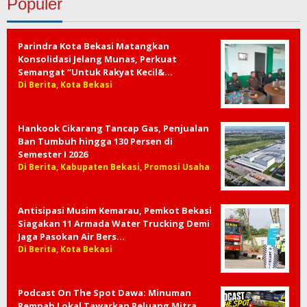
Populer
Parindra Kota Bekasi Matangkan
Konsolidasi Jelang Munas, Perkuat
Semangat “Untuk Rakyat Kecil&…
Di Berita, Kota Bekasi
Hankook Cikarang Tancap Gas, Penjualan
Ban Tumbuh hingga 130 Persen di
Semester I 2026
Di Berita, Kabupaten Bekasi, Promosi Usaha
Antisipasi Musim Kemarau, Pemkot Bekasi
Siagakan 11 Armada Water Trucking Demi
Jaga Pasokan Air Bers…
Di Berita, Kota Bekasi
Podcast On The Spot Dawa: Minuman
Rempah Lokal Tawarkan Peluang Mitra