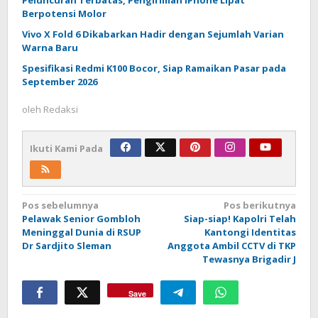
Berpotensi Molor
Vivo X Fold 6 Dikabarkan Hadir dengan Sejumlah Varian
Warna Baru
Spesifikasi Redmi K100 Bocor, Siap Ramaikan Pasar pada
September 2026
oleh
Redaksi
Ikuti Kami Pada
Navigasi
Pos sebelumnya
Pos berikutnya
Pelawak Senior Gombloh
Siap-siap! Kapolri Telah
pos
Meninggal Dunia di RSUP
Kantongi Identitas
Dr Sardjito Sleman
Anggota Ambil CCTV di TKP
Tewasnya Brigadir J
Save