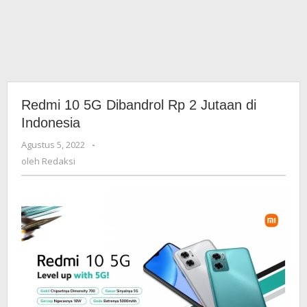
Redmi 10 5G Dibandrol Rp 2 Jutaan di
Indonesia
Agustus 5, 2022
oleh
-
Redaksi
oleh
Redaksi