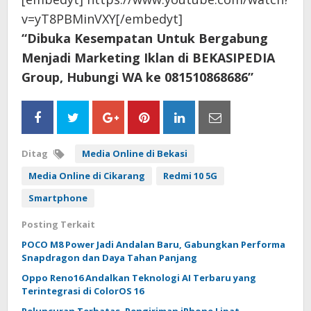
v=yT8PBMinVXY[/embedyt]
“Dibuka Kesempatan Untuk Bergabung
Menjadi Marketing Iklan di BEKASIPEDIA
Group, Hubungi WA ke 081510868686”
Ditag
Media Online di Bekasi
Media Online di Cikarang
Redmi 10 5G
Smartphone
Posting Terkait
POCO M8 Power Jadi Andalan Baru, Gabungkan Performa
Snapdragon dan Daya Tahan Panjang
Oppo Reno16 Andalkan Teknologi AI Terbaru yang
Terintegrasi di ColorOS 16
Peluncuran Terbatas, Pengiriman iPhone Lipat