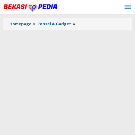
Lewati
ke
konten
Homepage
»
Ponsel & Gadget
»
Redmi
10
5G
Dibandrol
Rp
2
Jutaan
di
Indonesia