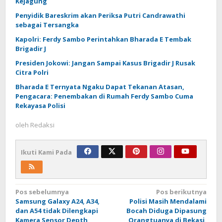
Kejagung
Penyidik Bareskrim akan Periksa Putri Candrawathi
sebagai Tersangka
Kapolri: Ferdy Sambo Perintahkan Bharada E Tembak
Brigadir J
Presiden Jokowi: Jangan Sampai Kasus Brigadir J Rusak
Citra Polri
Bharada E Ternyata Ngaku Dapat Tekanan Atasan,
Pengacara: Penembakan di Rumah Ferdy Sambo Cuma
Rekayasa Polisi
oleh
Redaksi
Ikuti Kami Pada
Navigasi
Pos sebelumnya
Pos berikutnya
Samsung Galaxy A24, A34,
Polisi Masih Mendalami
pos
dan A54 tidak Dilengkapi
Bocah Diduga Dipasung
Kamera Sensor Depth
Orangtuanya di Bekasi,