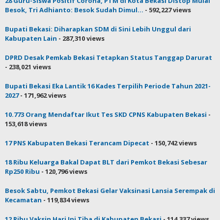
28 Guru-Siswa Positif Corona, PTM di Kota Bekasi Distop Mulai
Besok, Tri Adhianto: Besok Sudah Dimul...
- 592,227 views
Bupati Bekasi: Diharapkan SDM di Sini Lebih Unggul dari
Kabupaten Lain
- 287,310 views
DPRD Desak Pemkab Bekasi Tetapkan Status Tanggap Darurat
- 238,021 views
Bupati Bekasi Eka Lantik 16 Kades Terpilih Periode Tahun 2021-
2027
- 171,962 views
10.773 Orang Mendaftar Ikut Tes SKD CPNS Kabupaten Bekasi
-
153,618 views
17 PNS Kabupaten Bekasi Terancam Dipecat
- 150,742 views
18 Ribu Keluarga Bakal Dapat BLT dari Pemkot Bekasi Sebesar
Rp250 Ribu
- 120,796 views
Besok Sabtu, Pemkot Bekasi Gelar Vaksinasi Lansia Serempak di
Kecamatan
- 119,834 views
12 Ribu Vaksin Hari Ini Tiba di Kabupaten Bekasi
- 114,337 views