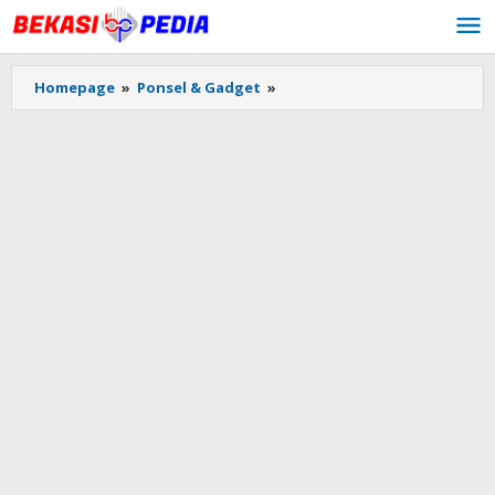
Lewati
ke
konten
Homepage
»
Ponsel & Gadget
»
Polda
Metro
Jaya
Akhirnya
Serahkan
Perkembangan
Kasus
Brigadir
J
ke
Mabes
Polri