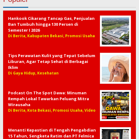
Hankook Cikarang Tancap Gas, Penjualan
Ban Tumbuh hingga 130 Persen di
Semester I 2026
Di Berita, Kabupaten Bekasi, Promosi Usaha
Tips Perawatan Kulit yang Tepat Sebelum
Liburan, Agar Tetap Sehat di Berbagai
Iklim
Di Gaya Hidup, Kesehatan
Podcast On The Spot Dawa: Minuman
Rempah Lokal Tawarkan Peluang Mitra
Wirausaha
Di Berita, Kota Bekasi, Promosi Usaha, Video
Menanti Kepastian di Tengah Pengabdian
15 Tahun, Sengketa Ratim dan PT Felmica