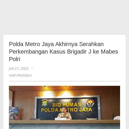
Polda Metro Jaya Akhirnya Serahkan
Perkembangan Kasus Brigadir J ke Mabes
Polri
Juli 21, 2022
oleh
-
Redaksi
oleh
Redaksi