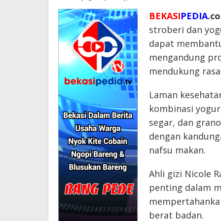
BEKASI
PEDIA
.c
stroberi dan yog
dapat membantu
mengandung prot
mendukung rasa 
Laman kesehatan
kombinasi yogurt
segar, dan grano
dengan kandunga
nafsu makan.
Ahli gizi Nicole
penting dalam m
mempertahankan
berat badan.