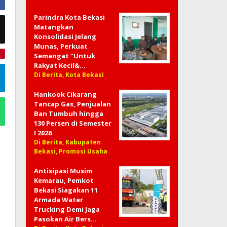
Parindra Kota Bekasi
Matangkan
Konsolidasi Jelang
Munas, Perkuat
Semangat “Untuk
e
Rakyat Kecil&…
Di Berita, Kota Bekasi
Hankook Cikarang
Tancap Gas, Penjualan
Ban Tumbuh hingga
130 Persen di Semester
I 2026
Di Berita, Kabupaten
Bekasi, Promosi Usaha
Antisipasi Musim
Kemarau, Pemkot
Bekasi Siagakan 11
Armada Water
Trucking Demi Jaga
Pasokan Air Bers…