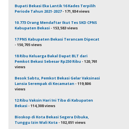
Bupati Bekasi Eka Lantik 16 Kades Terpilih
Periode Tahun 2021-2027
- 171,934 views
10.773 Orang Mendaftar Ikut Tes SKD CPNS
Kabupaten Bekasi
- 153,583 views
17 PNS Kabupaten Bekasi Terancam Dipecat
- 150,705 views
18 Ribu Keluarga Bakal Dapat BLT dari
Pemkot Bekasi Sebesar Rp250 Ribu
- 120,761
views
Besok Sabtu, Pemkot Bekasi Gelar Vaksinasi
Lansia Serempak di Kecamatan
- 119,806
views
12 Ribu Vaksin Hari Ini Tiba di Kabupaten
Bekasi
- 114,308 views
Bioskop di Kota Bekasi Segera Dibuka,
Tunggu Izin Wali Kota
- 102,051 views