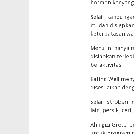
hormon kenyang 
Selain kandungan 
mudah disiapkan
keterbatasan wak
Menu ini hanya 
disiapkan terleb
beraktivitas.
Eating Well men
disesuaikan den
Selain stroberi
lain, persik, cer
Ahli gizi Gretc
untuk program 