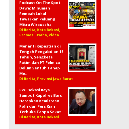
Podcast On The Spot
Dawa: Minuman
Rempah Lokal
Tawarkan Peluang
Mitra Wirausaha
Di Berita, Kota Bekasi,
Promosi Usaha, Video
Menanti Kepastian di
Tengah Pengabdian 15
Tahun, Sengketa
Ratim dan PT Felmica
Belum Sentuh Tahap
Me…
Di Berita, Provinsi Jawa Barat
PWI Bekasi Raya
Sambut Kapolres Baru,
Harapkan Kemitraan
Polri dan Pers Kian
Terbuka Tanpa Sekat
Di Berita, Kota Bekasi