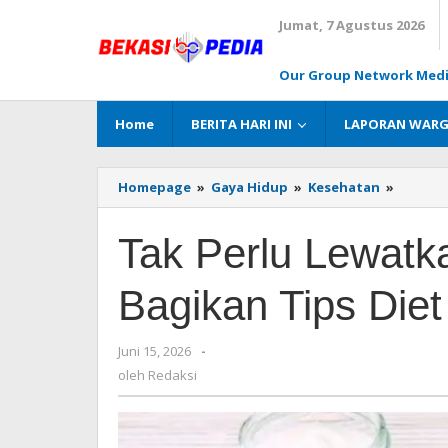
Lewati
Jumat, 7 Agustus 2026
ke
konten
Our Group Network Med
Home
BERITA HARI INI
LAPORAN WAR
Homepage
»
Gaya Hidup
»
Kesehatan
»
Tak
Perlu
Lewatk
Tak Perlu Lewatka
Sarapa
Ahli
Gizi
Bagikan Tips Diet
Bagika
Tips
Diet
Juni 15, 2026
oleh
-
yang
Redaksi
oleh
Redaksi
Efektif