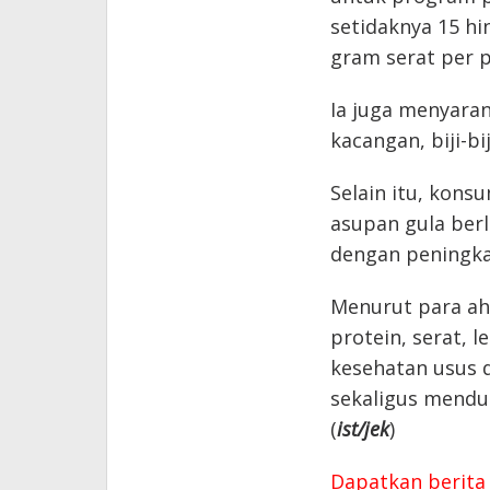
setidaknya 15 h
gram serat per p
Ia juga menyara
kacangan, biji-bi
Selain itu, kons
asupan gula berl
dengan peningka
Menurut para ah
protein, serat,
kesehatan usus 
sekaligus mendu
(
ist/jek
)
Dapatkan berita 