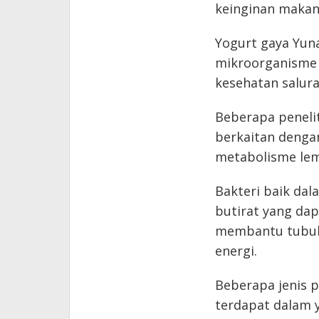
keinginan makan
Yogurt gaya Yun
mikroorganisme 
kesehatan salur
Beberapa peneli
berkaitan denga
metabolisme lem
Bakteri baik da
butirat yang da
membantu tubuh
energi.
Beberapa jenis p
terdapat dalam 