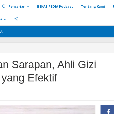
Pencarian
BEKASIPEDIA Podcast
Tentang Kami
ia
GA
an
n Sarapan, Ahli Gizi
n,
 yang Efektif
n