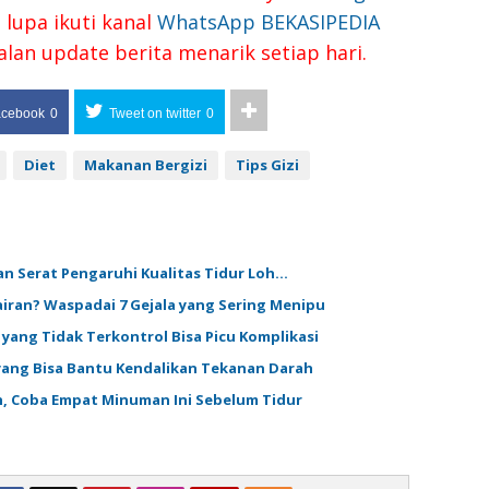
lupa ikuti kanal
WhatsApp BEKASIPEDIA
alan update berita menarik setiap hari.
acebook
0
Tweet on twitter
0
Diet
Makanan Bergizi
Tips Gizi
n Serat Pengaruhi Kualitas Tidur Loh…
ran? Waspadai 7 Gejala yang Sering Menipu
yang Tidak Terkontrol Bisa Picu Komplikasi
yang Bisa Bantu Kendalikan Tekanan Darah
h, Coba Empat Minuman Ini Sebelum Tidur