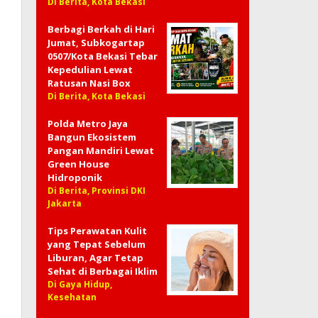
Di Berita, Kota Bekasi
Berbagi Berkah di Hari
Jumat, Subkogartap
0507/Kota Bekasi Tebar
Kepedulian Lewat
Ratusan Nasi Box
Di Berita, Kota Bekasi
Polda Metro Jaya
Bangun Ekosistem
Pangan Mandiri Lewat
Green House
Hidroponik
Di Berita, Provinsi DKI
Jakarta
Tips Perawatan Kulit
yang Tepat Sebelum
Liburan, Agar Tetap
Sehat di Berbagai Iklim
Di Gaya Hidup,
Kesehatan