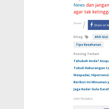
News
dan jangan 
agar tak ketingg
/
Shares
Share on f
Ditag
Ahli Gizi
Tips Kesehatan
Posting Terkait
Tahukah Anda? Asupa
Tubuh Kekurangan Cai
Waspadai, Hipertensi 
Berikut Ini Minuman 
Jaga Kadar Gula Dara
oleh
Redaksi