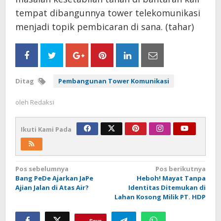
tempat dibangunnya tower telekomunikasi
menjadi topik pembicaran di sana. (tahar)
Ditag
Pembangunan Tower Komunikasi
oleh
Redaksi
Ikuti Kami Pada
Navigasi
Pos sebelumnya
Pos berikutnya
Bang PeDe Ajarkan JaPe
Heboh! Mayat Tanpa
pos
Ajian Jalan di Atas Air?
Identitas Ditemukan di
Lahan Kosong Milik PT. HDP
Save