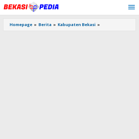
Lewati
ke
konten
Homepage
»
Berita
»
Kabupaten Bekasi
»
Pembangunan
Tower
Telekomunikasi
di
Buni
Bakti
Babelan
Disoal
Warga