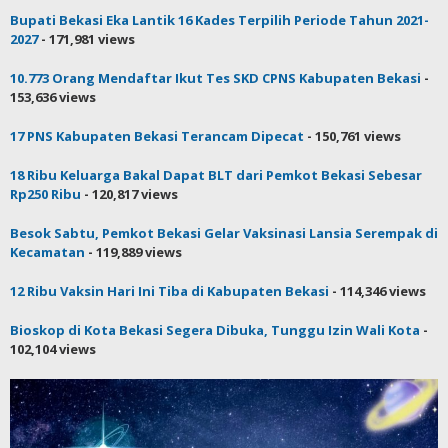
Bupati Bekasi Eka Lantik 16 Kades Terpilih Periode Tahun 2021-
2027
- 171,981 views
10.773 Orang Mendaftar Ikut Tes SKD CPNS Kabupaten Bekasi
-
153,636 views
17 PNS Kabupaten Bekasi Terancam Dipecat
- 150,761 views
18 Ribu Keluarga Bakal Dapat BLT dari Pemkot Bekasi Sebesar
Rp250 Ribu
- 120,817 views
Besok Sabtu, Pemkot Bekasi Gelar Vaksinasi Lansia Serempak di
Kecamatan
- 119,889 views
12 Ribu Vaksin Hari Ini Tiba di Kabupaten Bekasi
- 114,346 views
Bioskop di Kota Bekasi Segera Dibuka, Tunggu Izin Wali Kota
-
102,104 views