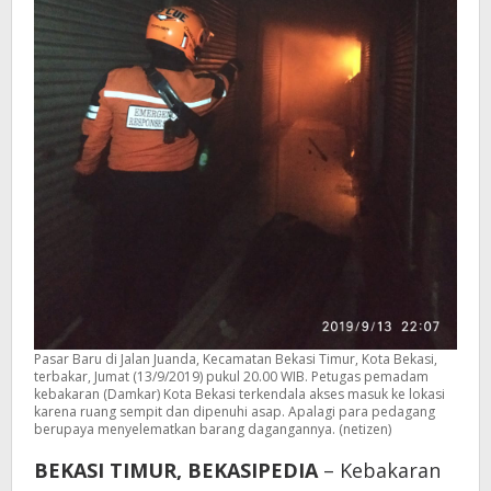
Pasar Baru di Jalan Juanda, Kecamatan Bekasi Timur, Kota Bekasi,
terbakar, Jumat (13/9/2019) pukul 20.00 WIB. Petugas pemadam
kebakaran (Damkar) Kota Bekasi terkendala akses masuk ke lokasi
karena ruang sempit dan dipenuhi asap. Apalagi para pedagang
berupaya menyelematkan barang dagangannya. (netizen)
BEKASI TIMUR, BEKASIPEDIA
– Kebakaran