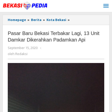
Lewati
ke
konten
Homepage
»
Berita
»
Kota Bekasi
»
Pasar
Baru
Bekasi
Pasar Baru Bekasi Terbakar Lagi, 13 Unit
Terbakar
Lagi,
Damkar Dikerahkan Padamkan Api
13
September 15, 2020
oleh
-
Unit
Redaksi
Damkar
oleh
Redaksi
Dikerahkan
Padamkan
Api