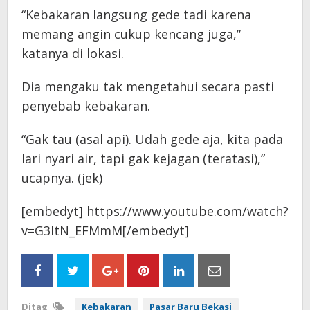
“Kebakaran langsung gede tadi karena
memang angin cukup kencang juga,”
katanya di lokasi.
Dia mengaku tak mengetahui secara pasti
penyebab kebakaran.
“Gak tau (asal api). Udah gede aja, kita pada
lari nyari air, tapi gak kejagan (teratasi),”
ucapnya. (jek)
[embedyt] https://www.youtube.com/watch?
v=G3ltN_EFMmM[/embedyt]
Ditag
Kebakaran
Pasar Baru Bekasi