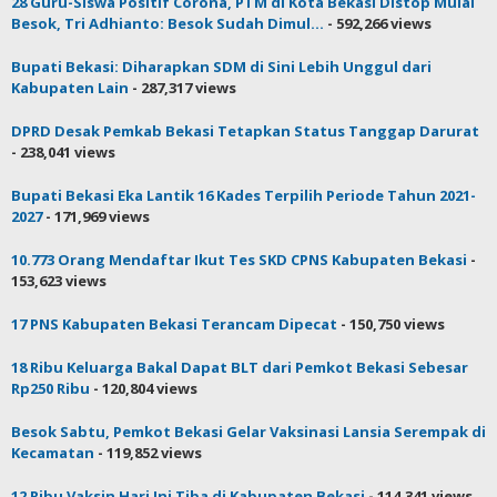
28 Guru-Siswa Positif Corona, PTM di Kota Bekasi Distop Mulai
Besok, Tri Adhianto: Besok Sudah Dimul...
- 592,266 views
Bupati Bekasi: Diharapkan SDM di Sini Lebih Unggul dari
Kabupaten Lain
- 287,317 views
DPRD Desak Pemkab Bekasi Tetapkan Status Tanggap Darurat
- 238,041 views
Bupati Bekasi Eka Lantik 16 Kades Terpilih Periode Tahun 2021-
2027
- 171,969 views
10.773 Orang Mendaftar Ikut Tes SKD CPNS Kabupaten Bekasi
-
153,623 views
17 PNS Kabupaten Bekasi Terancam Dipecat
- 150,750 views
18 Ribu Keluarga Bakal Dapat BLT dari Pemkot Bekasi Sebesar
Rp250 Ribu
- 120,804 views
Besok Sabtu, Pemkot Bekasi Gelar Vaksinasi Lansia Serempak di
Kecamatan
- 119,852 views
12 Ribu Vaksin Hari Ini Tiba di Kabupaten Bekasi
- 114,341 views