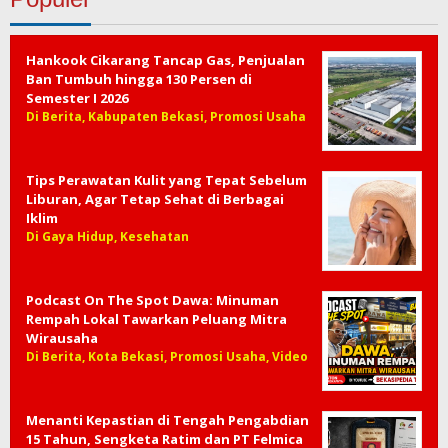
Hankook Cikarang Tancap Gas, Penjualan
Ban Tumbuh hingga 130 Persen di
Semester I 2026
Di Berita, Kabupaten Bekasi, Promosi Usaha
Tips Perawatan Kulit yang Tepat Sebelum
Liburan, Agar Tetap Sehat di Berbagai
Iklim
Di Gaya Hidup, Kesehatan
Podcast On The Spot Dawa: Minuman
Rempah Lokal Tawarkan Peluang Mitra
Wirausaha
Di Berita, Kota Bekasi, Promosi Usaha, Video
Menanti Kepastian di Tengah Pengabdian
15 Tahun, Sengketa Ratim dan PT Felmica