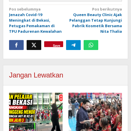
Navigasi
Pos sebelumnya
Pos berikutnya
Jenazah Covid-19
Queen Beauty Clinic Ajak
pos
Meningkat di Bekasi,
Pelanggan Tetap Kunjungi
Petugas Pemakaman di
Pabrik Kosmetik Bersama
TPU Padurenan Kewalahan
Nita Thalia
Save
Jangan Lewatkan