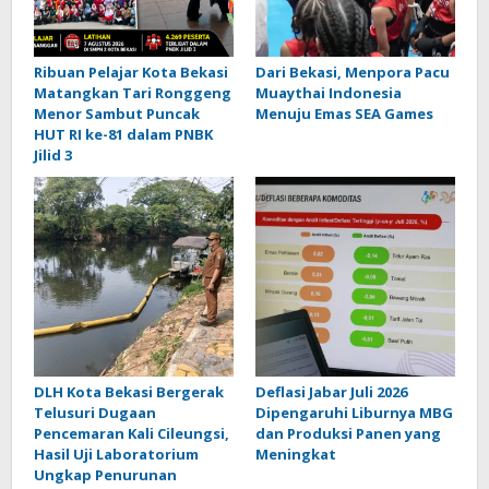
Ribuan Pelajar Kota Bekasi
Dari Bekasi, Menpora Pacu
Matangkan Tari Ronggeng
Muaythai Indonesia
Menor Sambut Puncak
Menuju Emas SEA Games
HUT RI ke-81 dalam PNBK
Jilid 3
DLH Kota Bekasi Bergerak
Deflasi Jabar Juli 2026
Telusuri Dugaan
Dipengaruhi Liburnya MBG
Pencemaran Kali Cileungsi,
dan Produksi Panen yang
Hasil Uji Laboratorium
Meningkat
Ungkap Penurunan