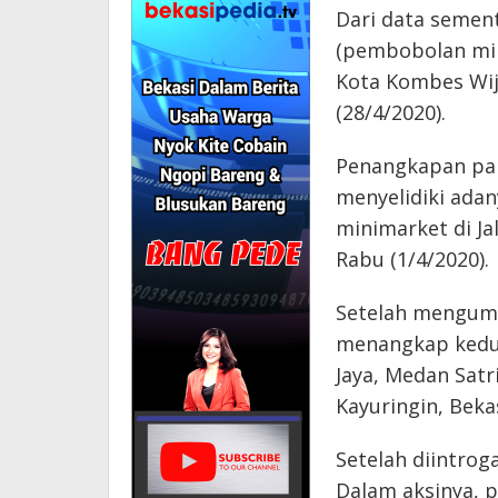
Dari data sement
(pembobolan min
Kota Kombes Wij
(28/4/2020).
Penangkapan para
menyelidiki ada
minimarket di Ja
Rabu (1/4/2020).
Setelah mengumpu
menangkap kedua
Jaya, Medan Satr
Kayuringin, Beka
Setelah diintrog
Dalam aksinya, 