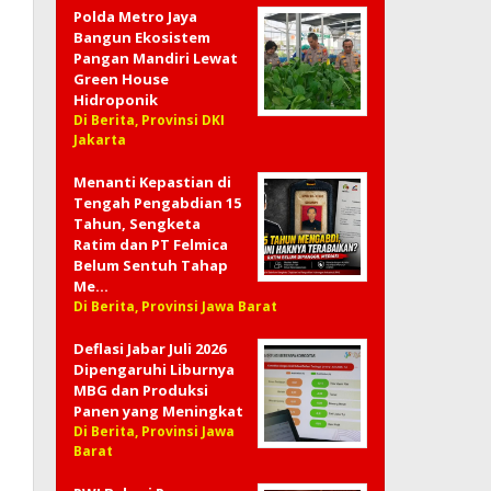
Polda Metro Jaya
Bangun Ekosistem
Pangan Mandiri Lewat
Green House
Hidroponik
Di Berita, Provinsi DKI
Jakarta
Menanti Kepastian di
Tengah Pengabdian 15
Tahun, Sengketa
Ratim dan PT Felmica
Belum Sentuh Tahap
Me…
Di Berita, Provinsi Jawa Barat
Deflasi Jabar Juli 2026
Dipengaruhi Liburnya
MBG dan Produksi
Panen yang Meningkat
Di Berita, Provinsi Jawa
Barat