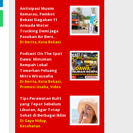
Antisipasi Musim
Kemarau, Pemkot
Bekasi Siagakan 11
Armada Water
Trucking Demi Jaga
Pasokan Air Bers…
Di Berita, Kota Bekasi
Podcast On The Spot
Dawa: Minuman
Rempah Lokal
Tawarkan Peluang
Mitra Wirausaha
Di Berita, Kota Bekasi,
Promosi Usaha, Video
Tips Perawatan Kulit
yang Tepat Sebelum
Liburan, Agar Tetap
Sehat di Berbagai Iklim
Di Gaya Hidup,
Kesehatan