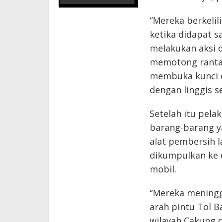
“Mereka berkelil
ketika didapat s
melakukan aksi 
memotong rantai
membuka kunci 
dengan linggis s
Setelah itu pela
barang-barang y
alat pembersih l
dikumpulkan ke 
mobil.
“Mereka meningg
arah pintu Tol B
wilayah Cakung d