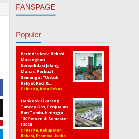
FANSPAGE
Populer
Parindra Kota Bekasi
Matangkan
Konsolidasi Jelang
Munas, Perkuat
Semangat “Untuk
Rakyat Kecil&…
Di Berita, Kota Bekasi
Hankook Cikarang
Tancap Gas, Penjualan
Ban Tumbuh hingga
130 Persen di Semester
I 2026
e
Di Berita, Kabupaten
Bekasi, Promosi Usaha