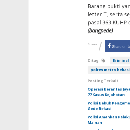
Barang bukti yan
letter T, serta s
pasal 363 KUHP 
(bangpede)
/
Shares
Share on f
Ditag
Kriminal
polres metro bekasi
Posting Terkait
Operasi Berantas Jaya
77 Kasus Kejahatan
Polisi Bekuk Pengam
Gede Bekasi
Polisi Amankan Pela
Mainan