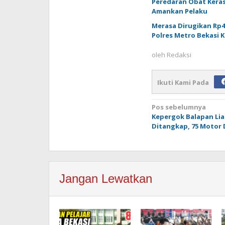
Peredaran Obat Keras
Amankan Pelaku
Merasa Dirugikan Rp4
Polres Metro Bekasi 
oleh
Redaksi
Ikuti Kami Pada
Navigasi
Pos sebelumnya
Kepergok Balapan Liar
pos
Ditangkap, 75 Motor D
Jangan Lewatkan