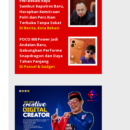
PWI Bekasi Raya
Sambut Kapolres Baru,
Harapkan Kemitraan
Polri dan Pers Kian
Terbuka Tanpa Sekat
Di Berita, Kota Bekasi
POCO M8 Power Jadi
Andalan Baru,
Gabungkan Performa
Snapdragon dan Daya
Tahan Panjang
Di Ponsel & Gadget