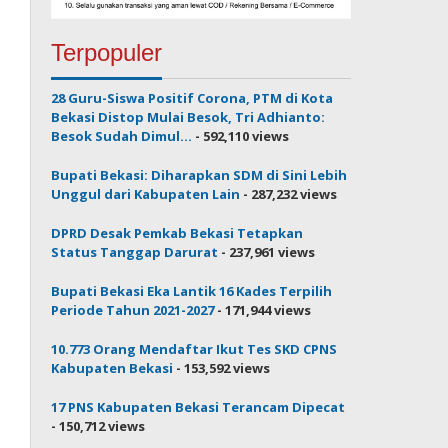
Terpopuler
28 Guru-Siswa Positif Corona, PTM di Kota
Bekasi Distop Mulai Besok, Tri Adhianto:
Besok Sudah Dimul...
- 592,110 views
Bupati Bekasi: Diharapkan SDM di Sini Lebih
Unggul dari Kabupaten Lain
- 287,232 views
DPRD Desak Pemkab Bekasi Tetapkan
Status Tanggap Darurat
- 237,961 views
Bupati Bekasi Eka Lantik 16 Kades Terpilih
Periode Tahun 2021-2027
- 171,944 views
10.773 Orang Mendaftar Ikut Tes SKD CPNS
Kabupaten Bekasi
- 153,592 views
17 PNS Kabupaten Bekasi Terancam Dipecat
- 150,712 views