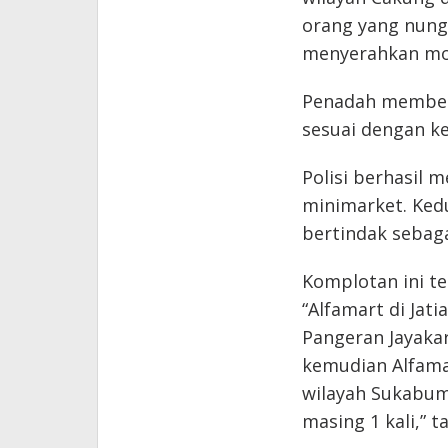
orang yang nung
menyerahkan mob
Penadah memberi
sesuai dengan ke
Polisi berhasil
minimarket. Kedu
bertindak sebaga
Komplotan ini tel
“Alfamart di Jati
Pangeran Jayakar
kemudian Alfamar
wilayah Sukabum
masing 1 kali,” t