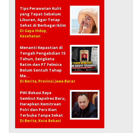
Tips Perawatan Kulit
yang Tepat Sebelum
Liburan, Agar Tetap
Sehat di Berbagai Iklim
Di Gaya Hidup,
Kesehatan
Menanti Kepastian di
Tengah Pengabdian 15
Tahun, Sengketa
Ratim dan PT Felmica
Belum Sentuh Tahap
Me…
Di Berita, Provinsi Jawa Barat
PWI Bekasi Raya
Sambut Kapolres Baru,
Harapkan Kemitraan
Polri dan Pers Kian
Terbuka Tanpa Sekat
Di Berita, Kota Bekasi