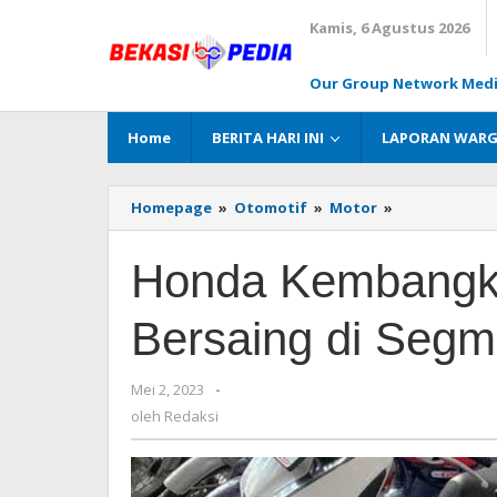
Lewati
Kamis, 6 Agustus 2026
ke
konten
Our Group Network Med
Home
BERITA HARI INI
LAPORAN WAR
Homepage
»
Otomotif
»
Motor
»
Honda
Kembangkan
Sepeda
Honda Kembangka
Motor
Listrik
Bersaing
Bersaing di Segm
di
Segmen
500-
Mei 2, 2023
oleh
-
750
Redaksi
oleh
Redaksi
cc