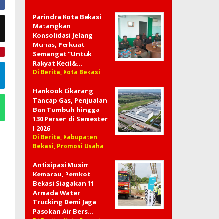
Parindra Kota Bekasi
Matangkan
Konsolidasi Jelang
Munas, Perkuat
Semangat “Untuk
e
Rakyat Kecil&…
Di Berita, Kota Bekasi
Hankook Cikarang
Tancap Gas, Penjualan
Ban Tumbuh hingga
130 Persen di Semester
I 2026
Di Berita, Kabupaten
Bekasi, Promosi Usaha
Antisipasi Musim
Kemarau, Pemkot
Bekasi Siagakan 11
Armada Water
Trucking Demi Jaga
Pasokan Air Bers…