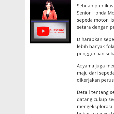
Sebuah publikas
Senior Honda Mo
sepeda motor li
setara dengan pe
Diharapkan sepe
lebih banyak fo
penggunaan sehar
Aoyama juga men
maju dari sepeda
dikerjakan perus
Detail tentang s
datang cukup sed
mengeksplorasi 
beberapa gaya bo