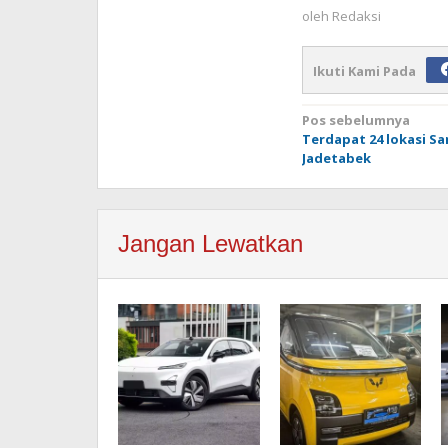
oleh
Redaksi
Ikuti Kami Pada
Navigasi
Pos sebelumnya
Terdapat 24 lokasi Sam
pos
Jadetabek
Jangan Lewatkan