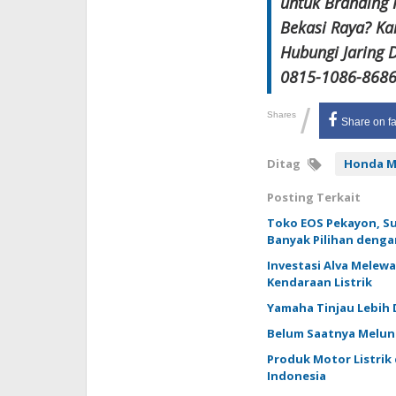
untuk Branding P
Bekasi Raya? Ka
Hubungi Jaring D
0815-1086-8686
/
Shares
Share on f
Ditag
Honda Mo
Posting Terkait
Toko EOS Pekayon, Su
Banyak Pilihan denga
Investasi Alva Melewa
Kendaraan Listrik
Yamaha Tinjau Lebih 
Belum Saatnya Melunc
Produk Motor Listrik 
Indonesia