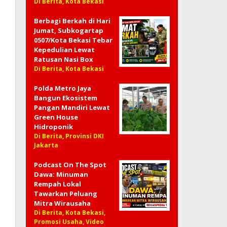
Di Berita, Kota Bekasi
Berbagi Berkah di Hari
Jumat, Subkogartap
0507/Kota Bekasi Tebar
Kepedulian Lewat
Ratusan Nasi Box
Di Berita, Kota Bekasi
Polda Metro Jaya
Bangun Ekosistem
Pangan Mandiri Lewat
Green House
Hidroponik
Di Berita, Provinsi DKI
Jakarta
Podcast On The Spot
Dawa: Minuman
Rempah Lokal
Tawarkan Peluang
Mitra Wirausaha
Di Berita, Kota Bekasi,
Promosi Usaha, Video