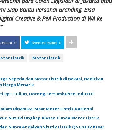
ersonal para Calon Legislatif di Jakarta atau
mi Siap Bantu Personal Branding, Bisa
igital Creative & PeA Production di WA ke
”
acebook
0
Tweet on twitter
0
tor Listrik
Motor Listrik
rga Sepeda dan Motor Listrik di Bekasi, Hadirkan
n Harga Menarik
ti Rp1 Triliun, Dorong Pertumbuhan Industri
Dalam Dinamika Pasar Motor Listrik Nasional
ur, Suzuki Ungkap Alasan Tunda Motor Listrik
dari Sunra Andalkan Skutik Listrik Q5 untuk Pasar