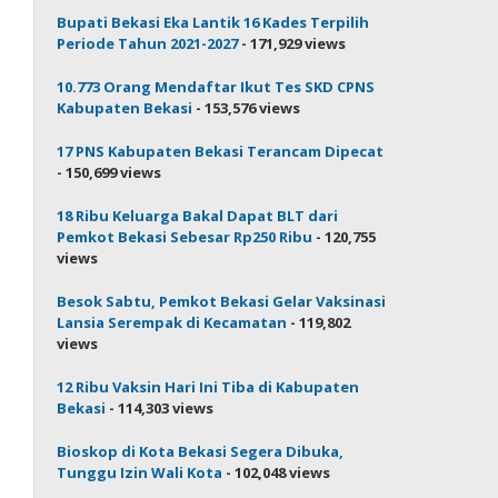
Bupati Bekasi Eka Lantik 16 Kades Terpilih
Periode Tahun 2021-2027
- 171,929 views
10.773 Orang Mendaftar Ikut Tes SKD CPNS
Kabupaten Bekasi
- 153,576 views
17 PNS Kabupaten Bekasi Terancam Dipecat
- 150,699 views
18 Ribu Keluarga Bakal Dapat BLT dari
Pemkot Bekasi Sebesar Rp250 Ribu
- 120,755
views
Besok Sabtu, Pemkot Bekasi Gelar Vaksinasi
Lansia Serempak di Kecamatan
- 119,802
views
12 Ribu Vaksin Hari Ini Tiba di Kabupaten
Bekasi
- 114,303 views
Bioskop di Kota Bekasi Segera Dibuka,
Tunggu Izin Wali Kota
- 102,048 views