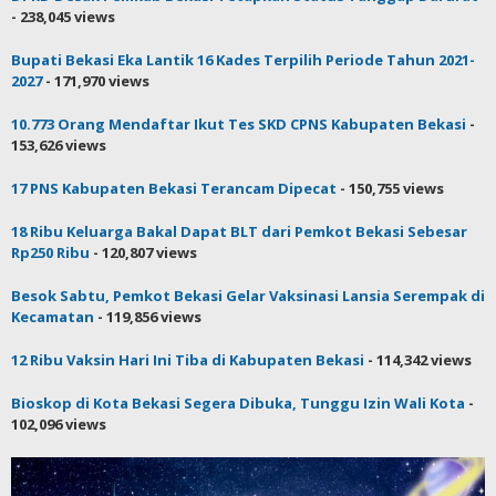
- 238,045 views
Bupati Bekasi Eka Lantik 16 Kades Terpilih Periode Tahun 2021-
2027
- 171,970 views
10.773 Orang Mendaftar Ikut Tes SKD CPNS Kabupaten Bekasi
-
153,626 views
17 PNS Kabupaten Bekasi Terancam Dipecat
- 150,755 views
18 Ribu Keluarga Bakal Dapat BLT dari Pemkot Bekasi Sebesar
Rp250 Ribu
- 120,807 views
Besok Sabtu, Pemkot Bekasi Gelar Vaksinasi Lansia Serempak di
Kecamatan
- 119,856 views
12 Ribu Vaksin Hari Ini Tiba di Kabupaten Bekasi
- 114,342 views
Bioskop di Kota Bekasi Segera Dibuka, Tunggu Izin Wali Kota
-
102,096 views