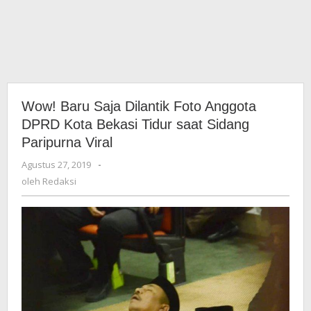
Wow! Baru Saja Dilantik Foto Anggota
DPRD Kota Bekasi Tidur saat Sidang
Paripurna Viral
Agustus 27, 2019
oleh
-
Redaksi
oleh
Redaksi