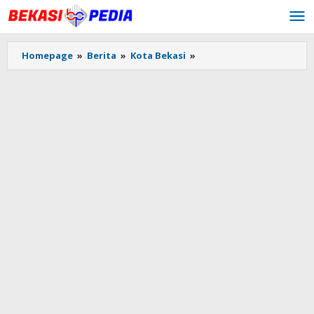
Lewati
ke
konten
Homepage
»
Berita
»
Kota Bekasi
»
Wow!
Baru
Saja
Dilantik
Foto
Anggota
DPRD
Kota
Bekasi
Tidur
saat
Sidang
Paripurna
Viral