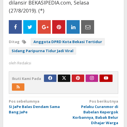
dilansir BEKASIPEDIA.com, Selasa
(27/8/2019). (*)
Ditag
Anggota DPRD Kota Bekasi Tertidur
Sidang Paripurna Tidur Jadi Viral
oleh
Redaksi
Ikuti Kami Pada
Navigasi
Pos sebelumnya
Pos berikutnya
Si JaPe Balas Dendam Sama
Pelaku Curanmor di
pos
Bang JaPe
Babelan Kepergok
Korbannya, Babak Belur
Dihajar Warga