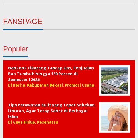
FANSPAGE
Populer
Hankook Cikarang Tancap Gas, Penjualan
Ban Tumbuh hingga 130 Persen di
Semester I 2026
Di Berita, Kabupaten Bekasi, Promosi Usaha
Tips Perawatan Kulit yang Tepat Sebelum
Liburan, Agar Tetap Sehat di Berbagai
Iklim
Di Gaya Hidup, Kesehatan