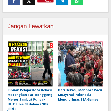
Save
Jangan Lewatkan
Ribuan Pelajar Kota Bekasi
Dari Bekasi, Menpora Pacu
Matangkan Tari Ronggeng
Muaythai Indonesia
Menor Sambut Puncak
Menuju Emas SEA Games
HUT RI ke-81 dalam PNBK
Jilid 3