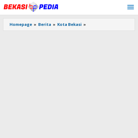
Lewati
ke
konten
Homepage
»
Berita
»
Kota Bekasi
»
Waduh!
Dugaan
Pungli
di
SMAN
8
Bekasi
Resahkan
Orangtua
Siswa