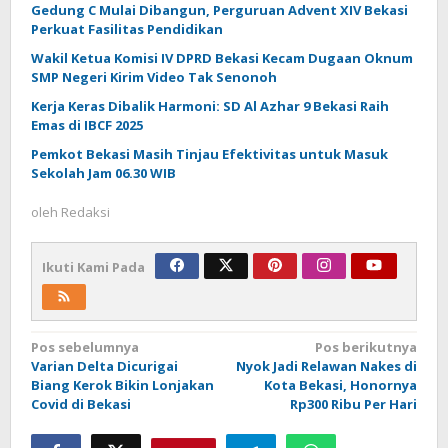
Gedung C Mulai Dibangun, Perguruan Advent XIV Bekasi
Perkuat Fasilitas Pendidikan
Wakil Ketua Komisi IV DPRD Bekasi Kecam Dugaan Oknum
SMP Negeri Kirim Video Tak Senonoh
Kerja Keras Dibalik Harmoni: SD Al Azhar 9 Bekasi Raih
Emas di IBCF 2025
Pemkot Bekasi Masih Tinjau Efektivitas untuk Masuk
Sekolah Jam 06.30 WIB
oleh
Redaksi
Ikuti Kami Pada
Navigasi
Pos sebelumnya
Pos berikutnya
Varian Delta Dicurigai
Nyok Jadi Relawan Nakes di
pos
Biang Kerok Bikin Lonjakan
Kota Bekasi, Honornya
Covid di Bekasi
Rp300 Ribu Per Hari